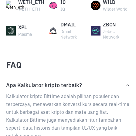
WETH_ETH
IQ
WILD
WETH_ETH
IQ
Wilder World
DMAIL
ZBCN
XPL
Dmail
Zebec
Plasma
Network
Network
FAQ
Apa Kalkulator kripto terbaik?
Kalkulator kripto Bittime adalah pilihan populer dan
terpercaya, menawarkan konversi kurs secara real-time
untuk berbagai aset kripto dan mata uang fiat.
Kalkulator Bittime juga menyediakan fitur tambahan
seperti data historis dan tampilan UI/UX yang baik