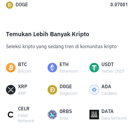
DOGE
0.07001
Temukan Lebih Banyak Kripto
Seleksi kripto yang sedang tren di komunitas kripto
BTC
ETH
USDT
Bitcoin
Ethereum
Tether USDT
XRP
DOGE
ADA
XRP
Dogecoin
Cardano
CELR
ORBS
DATA
Celer
Orbs
Data Network
Network