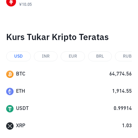
¥
10.05
Kurs Tukar Kripto Teratas
USD
INR
EUR
BRL
RUB
BTC
64,774.56
ETH
1,914.55
USDT
0.99914
XRP
1.03