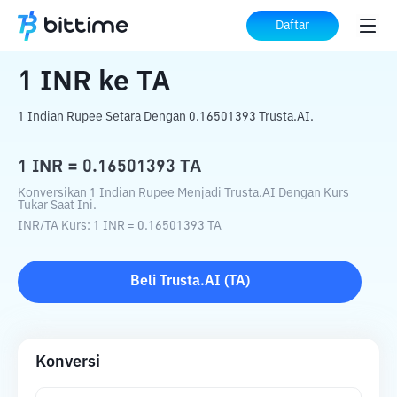
Beranda
Konverter Kripto
INR
ke
TA
Daftar
1
INR
ke
TA
1 Indian Rupee Setara Dengan 0.16501393 Trusta.AI.
1
INR
=
0.16501393
TA
Konversikan 1 Indian Rupee Menjadi Trusta.AI Dengan Kurs
Tukar Saat Ini.
INR
/
TA
Kurs
: 1
INR
=
0.16501393
TA
Beli
Trusta.AI
(
TA
)
Konversi