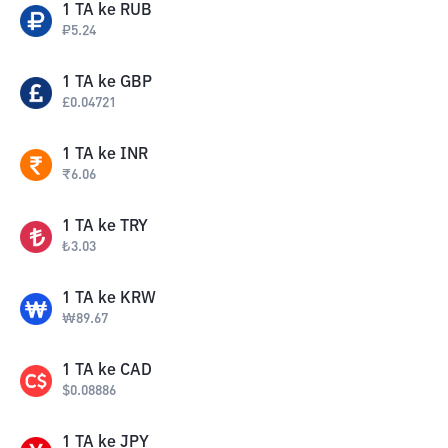
1
TA
ke
RUB
₽
5.24
1
TA
ke
GBP
£
0.04721
1
TA
ke
INR
₹
6.06
1
TA
ke
TRY
₺
3.03
1
TA
ke
KRW
₩
89.67
1
TA
ke
CAD
$
0.08886
1
TA
ke
JPY