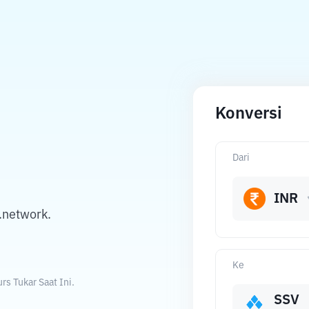
Konversi
Dari
INR
.network.
Ke
s Tukar Saat Ini.
SSV