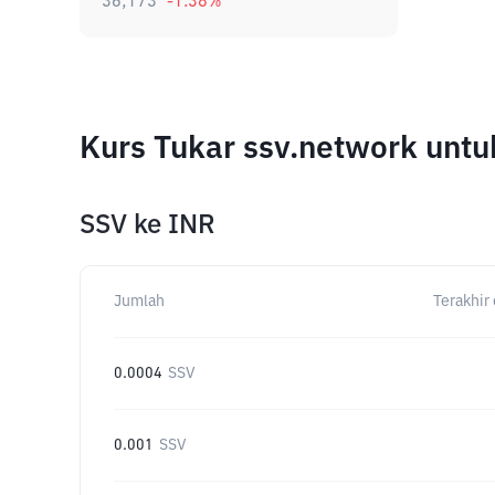
36,173
-1.38
%
Kurs Tukar ssv.network unt
SSV
ke
INR
Jumlah
Terakhir 
0.0004
SSV
0.001
SSV