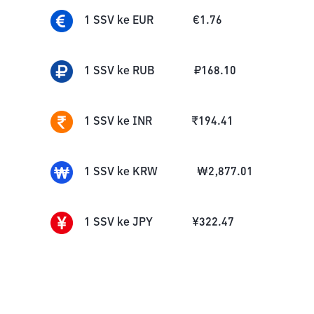
1
SSV
ke
EUR
€
1.76
1
SSV
ke
RUB
₽
168.10
1
SSV
ke
INR
₹
194.41
1
SSV
ke
KRW
₩
2,877.01
1
SSV
ke
JPY
¥
322.47