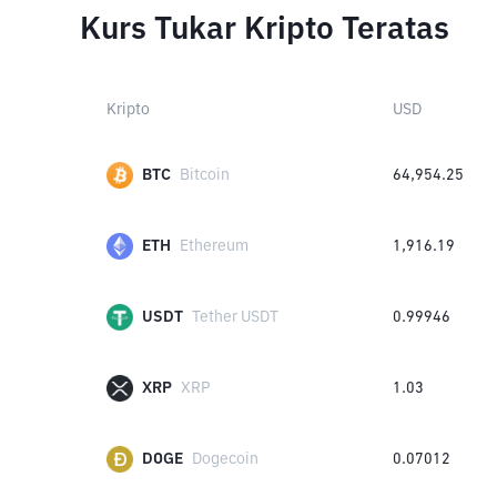
Kurs Tukar Kripto Teratas
Kripto
USD
BTC
Bitcoin
64,954.25
ETH
Ethereum
1,916.19
USDT
Tether USDT
0.99946
XRP
XRP
1.03
DOGE
Dogecoin
0.07012