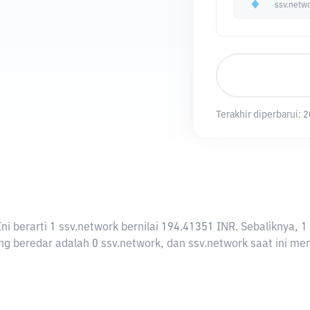
ssv.netw
Terakhir diperbarui:
2
 Ini berarti 1 ssv.network bernilai 194.41351 INR. Sebalikny
g beredar adalah 0 ssv.network, dan ssv.network saat ini memi