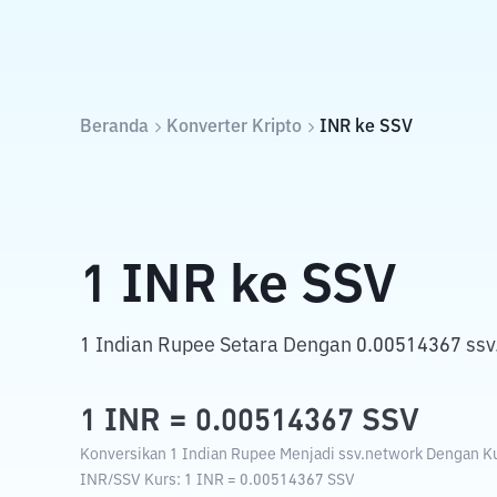
Beranda
Konverter Kripto
INR
ke
SSV
1
INR
ke
SSV
1 Indian Rupee Setara Dengan 0.00514367 ssv
1
INR
=
0.00514367
SSV
Konversikan 1 Indian Rupee Menjadi ssv.network Dengan Kur
INR
/
SSV
Kurs
: 1
INR
=
0.00514367
SSV