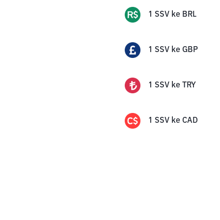
1
SSV
ke
BRL
1
SSV
ke
GBP
1
SSV
ke
TRY
1
SSV
ke
CAD