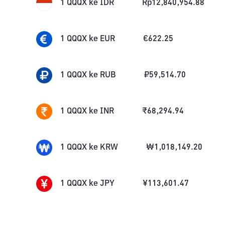
1
QQQX
ke
IDR
Rp
12,840,954.88
1
QQQX
ke
EUR
€
622.25
1
QQQX
ke
RUB
₽
59,514.70
1
QQQX
ke
INR
₹
68,294.94
1
QQQX
ke
KRW
₩
1,018,149.20
1
QQQX
ke
JPY
¥
113,601.47