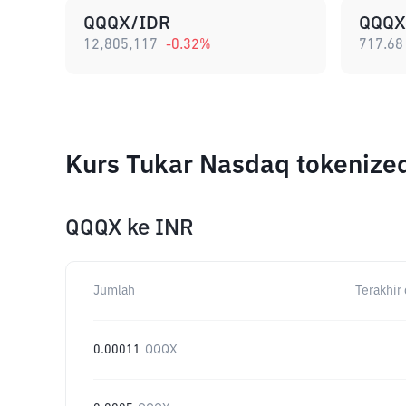
QQQX/IDR
QQQX
12,805,117
-0.32
%
717.68
Kurs Tukar Nasdaq tokenize
QQQX
ke
INR
Jumlah
Terakhir 
0.00011
QQQX