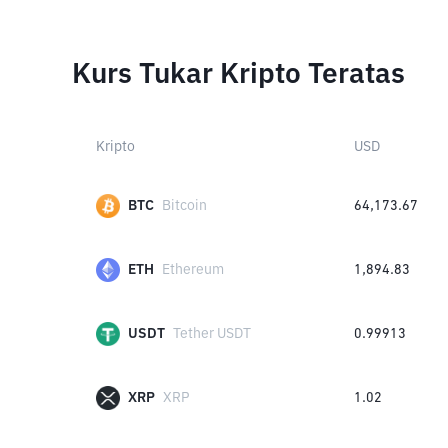
Kurs Tukar Kripto Teratas
Kripto
USD
BTC
Bitcoin
64,173.67
ETH
Ethereum
1,894.83
USDT
Tether USDT
0.99913
XRP
XRP
1.02