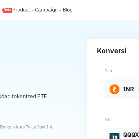
s
Product
Campaign
Blog
Beta
Konversi
Dari
INR
daq tokenized ETF.
Ke
Dengan Kurs Tukar Saat Ini.
QQQX