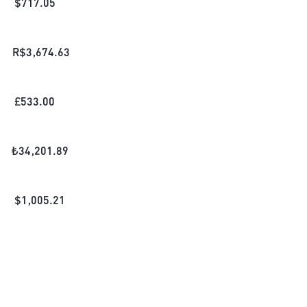
$
717.05
R$
3,674.63
£
533.00
₺
34,201.89
$
1,005.21