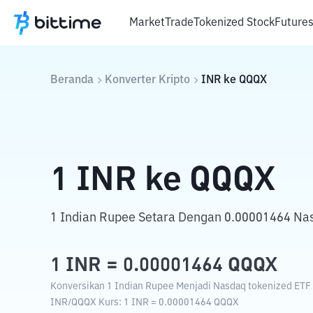
Market
Trade
Tokenized Stock
Future
Beranda
Konverter Kripto
INR
ke
QQQX
1
INR
ke
QQQX
1 Indian Rupee Setara Dengan 0.00001464 Nas
1
INR
=
0.00001464
QQQX
Konversikan 1 Indian Rupee Menjadi Nasdaq tokenized ETF 
INR
/
QQQX
Kurs
: 1
INR
=
0.00001464
QQQX