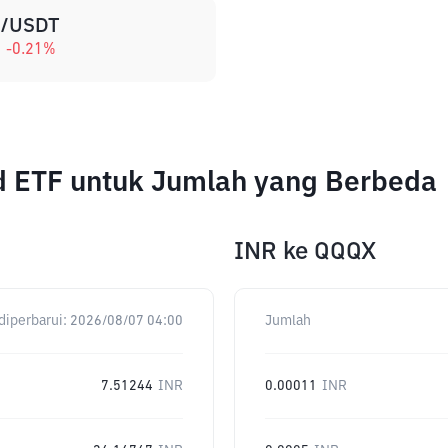
/USDT
-0.21
%
d ETF untuk Jumlah yang Berbeda
INR
ke
QQQX
diperbarui:
2026/08/07 04:00
Jumlah
7.51244
INR
0.00011
INR