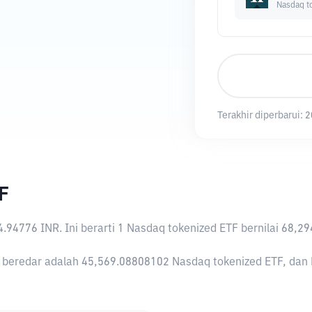
Nasdaq t
Terakhir diperbarui:
2
F
4.94776 INR
. Ini berarti 1 Nasdaq tokenized ETF bernilai 68
 beredar adalah 45,569.08808102 Nasdaq tokenized ETF, dan N