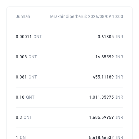
Jumlah
Terakhir diperbarui:
2026/08/09 10:00
0.00011
QNT
0.61805
INR
0.003
QNT
16.85599
INR
0.081
QNT
455.11189
INR
0.18
QNT
1,011.35975
INR
0.3
QNT
1,685.59959
INR
1
QNT
5,618.66532
INR