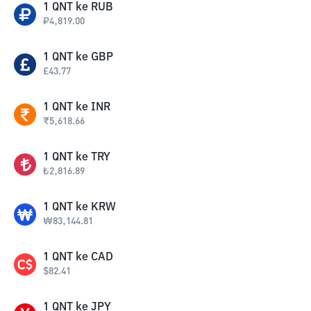
1
QNT
ke
RUB
₽
4,819.00
1
QNT
ke
GBP
£
43.77
1
QNT
ke
INR
₹
5,618.66
1
QNT
ke
TRY
₺
2,816.89
1
QNT
ke
KRW
₩
83,144.81
1
QNT
ke
CAD
$
82.41
1
QNT
ke
JPY