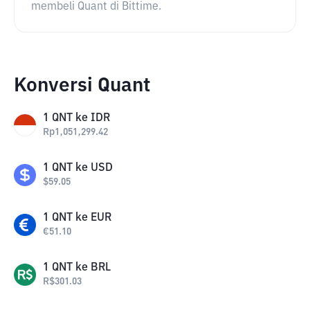
membeli Quant di Bittime.
Konversi Quant
1
QNT
ke
IDR
Rp
1,051,299.42
1
QNT
ke
USD
$
59.05
1
QNT
ke
EUR
€
51.10
1
QNT
ke
BRL
R$
301.03