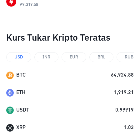
¥
9,319.58
Kurs Tukar Kripto Teratas
USD
INR
EUR
BRL
RUB
BTC
64,924.88
ETH
1,919.21
USDT
0.99919
XRP
1.03