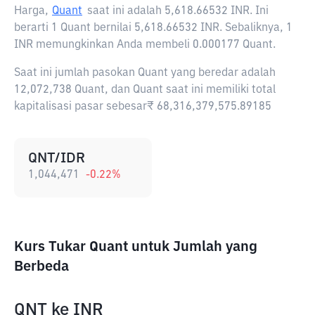
Harga,
Quant
saat ini adalah
5,618.66532 INR
. Ini
berarti 1 Quant bernilai 5,618.66532 INR. Sebaliknya, 1
INR memungkinkan Anda membeli 0.000177 Quant.
Saat ini jumlah pasokan Quant yang beredar adalah
12,072,738 Quant, dan Quant saat ini memiliki total
kapitalisasi pasar sebesar₹ 68,316,379,575.89185
QNT/IDR
1,044,471
-0.22
%
Kurs Tukar Quant untuk Jumlah yang
Berbeda
QNT
ke
INR