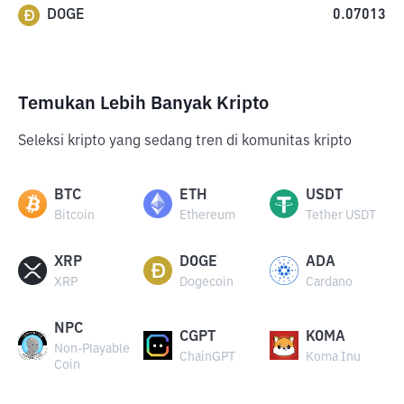
DOGE
0.07013
Temukan Lebih Banyak Kripto
Seleksi kripto yang sedang tren di komunitas kripto
BTC
ETH
USDT
Bitcoin
Ethereum
Tether USDT
XRP
DOGE
ADA
XRP
Dogecoin
Cardano
NPC
CGPT
KOMA
Non-Playable
ChainGPT
Koma Inu
Coin