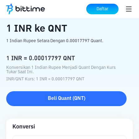
Beranda
Konverter Kripto
INR
ke
QNT
Daftar
1
INR
ke
QNT
1 Indian Rupee Setara Dengan 0.00017797 Quant.
1
INR
=
0.00017797
QNT
Konversikan 1 Indian Rupee Menjadi Quant Dengan Kurs
Tukar Saat Ini.
INR
/
QNT
Kurs
: 1
INR
=
0.00017797
QNT
Beli
Quant
(
QNT
)
Konversi