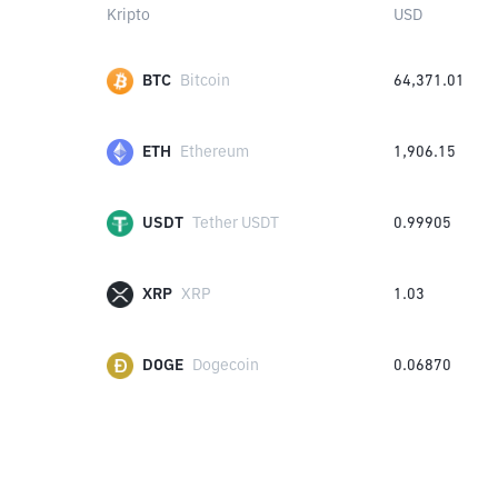
Kripto
USD
BTC
Bitcoin
64,371.01
ETH
Ethereum
1,906.15
USDT
Tether USDT
0.99905
XRP
XRP
1.03
DOGE
Dogecoin
0.06870