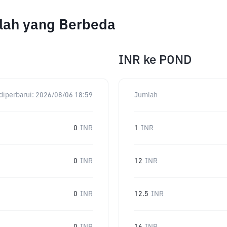
mlah yang Berbeda
INR
ke
POND
diperbarui:
2026/08/06 18:59
Jumlah
0
INR
1
INR
0
INR
12
INR
0
INR
12.5
INR