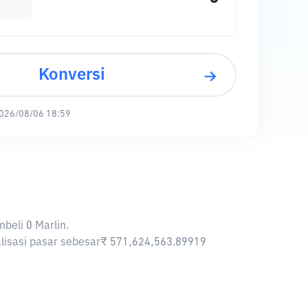
Konversi
026/08/06 18:59
beli 0 Marlin.
talisasi pasar sebesar₹ 571,624,563.89919