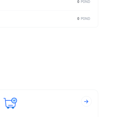
0
POND
0
POND