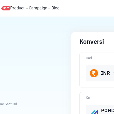
s
Product
Campaign
Blog
Beta
Konversi
Dari
INR
Ke
r Saat Ini.
PON