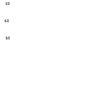
£
0
₺
0
$
0