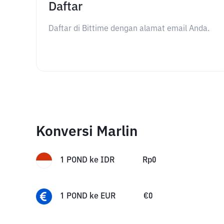
Daftar
Daftar di Bittime dengan alamat email Anda.
Konversi Marlin
1
POND
ke
IDR
Rp
0
1
POND
ke
EUR
€
0