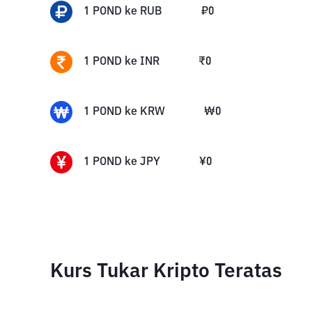
1
POND
ke
RUB
₽
0
1
POND
ke
INR
₹
0
1
POND
ke
KRW
₩
0
1
POND
ke
JPY
¥
0
Kurs Tukar Kripto Teratas