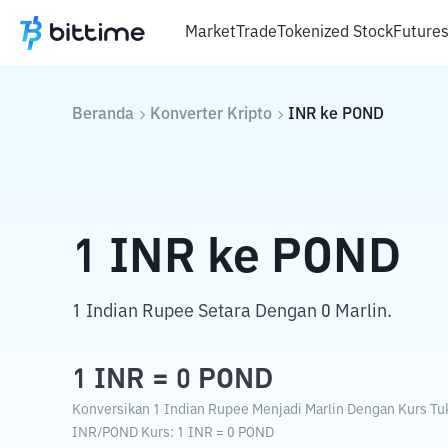
Market
Trade
Tokenized Stock
Future
Beranda
Konverter Kripto
INR
ke
POND
1
INR
ke
POND
1 Indian Rupee Setara Dengan 0 Marlin.
1
INR
=
0
POND
Konversikan 1 Indian Rupee Menjadi Marlin Dengan Kurs Tuka
INR
/
POND
Kurs
: 1
INR
=
0
POND