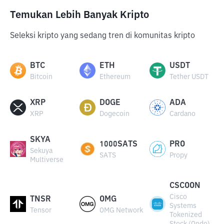
Temukan Lebih Banyak Kripto
Seleksi kripto yang sedang tren di komunitas kripto
BTC
ETH
USDT
Bitcoin
Ethereum
Tether USDT
XRP
DOGE
ADA
XRP
Dogecoin
Cardano
SKYA
1000SATS
PRO
Sekuya
SATS
Propy
Multiverse
CSCOON
Cisco
TNSR
OMG
Systems
Tensor
OMG Network
Tokenized