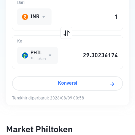
Dari
INR
Ke
PHIL
Philtoken
Konversi
Terakhir diperbarui:
2026/08/09 00:58
Market Philtoken