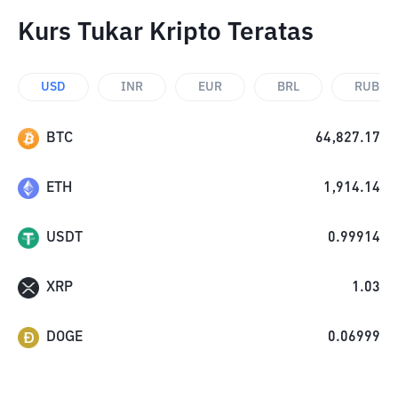
Kurs Tukar Kripto Teratas
USD
INR
EUR
BRL
RUB
BTC
64,827.17
ETH
1,914.14
USDT
0.99914
XRP
1.03
DOGE
0.06999