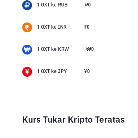
1
OXT
ke
RUB
₽
0
1
OXT
ke
INR
₹
0
1
OXT
ke
KRW
₩
0
1
OXT
ke
JPY
¥
0
Kurs Tukar Kripto Teratas