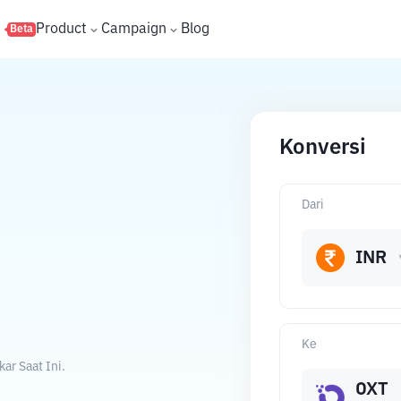
s
Product
Campaign
Blog
Beta
Konversi
Dari
INR
Ke
ar Saat Ini.
OXT