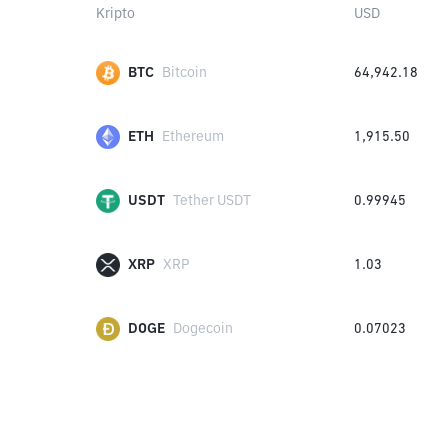
Kripto
USD
BTC
Bitcoin
64,942.18
ETH
Ethereum
1,915.50
USDT
Tether USDT
0.99945
XRP
XRP
1.03
DOGE
Dogecoin
0.07023