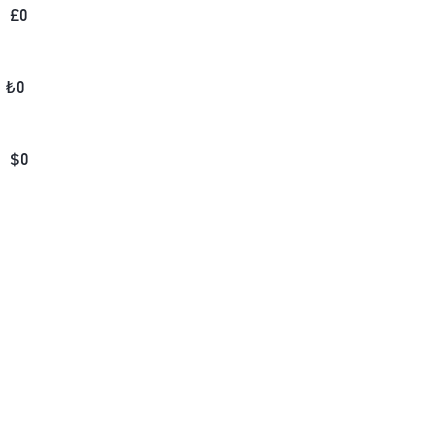
£
0
₺
0
$
0