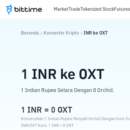
Market
Trade
Tokenized Stock
Future
Beranda
Konverter Kripto
INR
ke
OXT
1
INR
ke
OXT
1 Indian Rupee Setara Dengan 0 Orchid.
1
INR
=
0
OXT
Konversikan 1 Indian Rupee Menjadi Orchid Dengan Kurs Tuk
INR
/
OXT
Kurs
: 1
INR
=
0
OXT