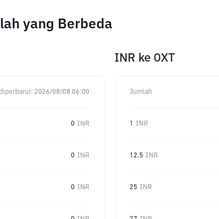
mlah yang Berbeda
INR
ke
OXT
diperbarui:
2026/08/08 06:00
Jumlah
0
INR
1
INR
0
INR
12.5
INR
0
INR
25
INR