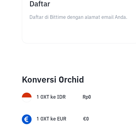
Daftar
Daftar di Bittime dengan alamat email Anda.
Konversi Orchid
1
OXT
ke
IDR
Rp
0
1
OXT
ke
EUR
€
0