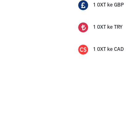
1
OXT
ke
GBP
1
OXT
ke
TRY
1
OXT
ke
CAD