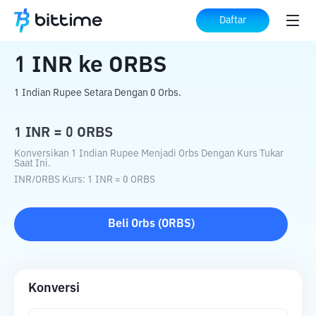
Beranda
Konverter Kripto
INR
ke
ORBS
Daftar
1
INR
ke
ORBS
1 Indian Rupee Setara Dengan 0 Orbs.
1
INR
=
0
ORBS
Konversikan 1 Indian Rupee Menjadi Orbs Dengan Kurs Tukar
Saat Ini.
INR
/
ORBS
Kurs
: 1
INR
=
0
ORBS
Beli
Orbs
(
ORBS
)
Konversi