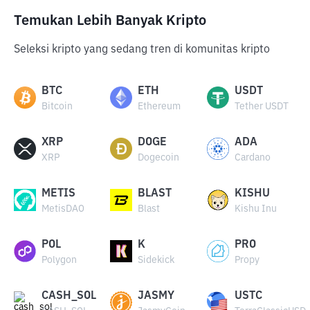
Temukan Lebih Banyak Kripto
Seleksi kripto yang sedang tren di komunitas kripto
BTC
ETH
USDT
Bitcoin
Ethereum
Tether USDT
XRP
DOGE
ADA
XRP
Dogecoin
Cardano
METIS
BLAST
KISHU
MetisDAO
Blast
Kishu Inu
POL
K
PRO
Polygon
Sidekick
Propy
CASH_SOL
JASMY
USTC