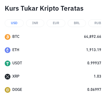
Kurs Tukar Kripto Teratas
USD
INR
EUR
BRL
RUB
BTC
64,892.66
ETH
1,913.19
USDT
0.99937
XRP
1.03
DOGE
0.06997