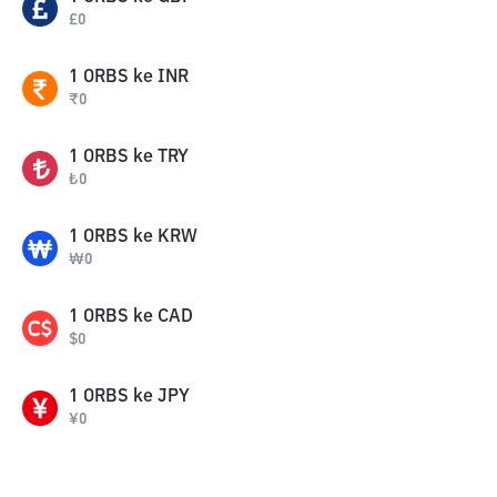
£
0
1
ORBS
ke
INR
₹
0
1
ORBS
ke
TRY
₺
0
1
ORBS
ke
KRW
₩
0
1
ORBS
ke
CAD
$
0
1
ORBS
ke
JPY
¥
0