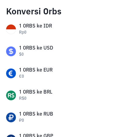
Konversi Orbs
1
ORBS
ke
IDR
Rp
0
1
ORBS
ke
USD
$
0
1
ORBS
ke
EUR
€
0
1
ORBS
ke
BRL
R$
0
1
ORBS
ke
RUB
₽
0
1
ORBS
ke
GBP