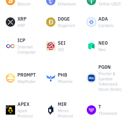
Bitcoin
Ethereum
Tether USDT
XRP
DOGE
ADA
XRP
Dogecoin
Cardano
ICP
SEI
NEO
Internet
SEI
Neo
Computer
PGON
Procter &
PROMPT
PHB
Gamble
Wayfinder
Phoenix
Tokenized
Stock (Ondo)
APEX
MIR
T
ApeX
Mirror
Threshold
Protocol
Protocol