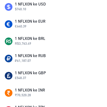
1
NFLXON
ke
USD
$
740.10
1
NFLXON
ke
EUR
€
640.39
1
NFLXON
ke
BRL
R$
3,763.49
1
NFLXON
ke
RUB
₽
61,187.07
1
NFLXON
ke
GBP
£
548.37
1
NFLXON
ke
INR
₹
70,520.28