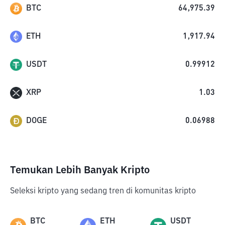
BTC
64,975.39
ETH
1,917.94
USDT
0.99912
XRP
1.03
DOGE
0.06988
Temukan Lebih Banyak Kripto
Seleksi kripto yang sedang tren di komunitas kripto
BTC
ETH
USDT