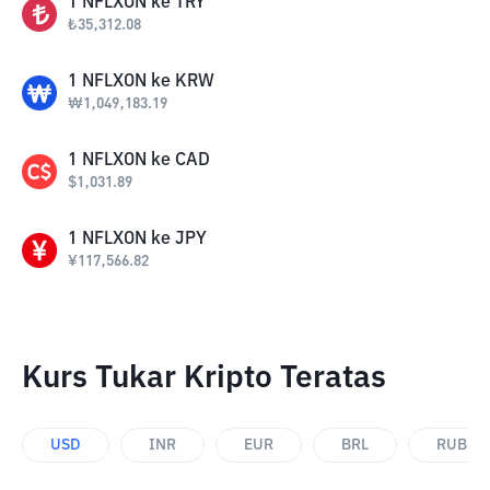
1
NFLXON
ke
TRY
₺
35,312.08
1
NFLXON
ke
KRW
₩
1,049,183.19
1
NFLXON
ke
CAD
$
1,031.89
1
NFLXON
ke
JPY
¥
117,566.82
Kurs Tukar Kripto Teratas
USD
INR
EUR
BRL
RUB