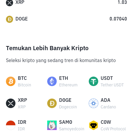
XRP
1.03
DOGE
0.07040
Temukan Lebih Banyak Kripto
Seleksi kripto yang sedang tren di komunitas kripto
BTC
ETH
USDT
Bitcoin
Ethereum
Tether USDT
XRP
DOGE
ADA
XRP
Dogecoin
Cardano
IDR
SAMO
COW
IDR
Samoyedcoin
CoW Protocol