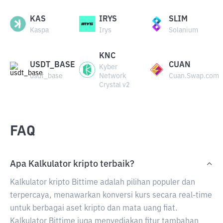
KAS
IRYS
SLIM
Kaspa
Irys
Solanium
KNC
USDT_BASE
CUAN
Kyber
usdt_base
Network
Cuan.Swap.com
Crystal v2
FAQ
Apa Kalkulator kripto terbaik?
Kalkulator kripto Bittime adalah pilihan populer dan
terpercaya, menawarkan konversi kurs secara real-time
untuk berbagai aset kripto dan mata uang fiat.
Kalkulator Bittime juga menyediakan fitur tambahan