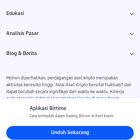
Edukasi
Analisis Pasar
Blog & Berita
Mohon diperhatikan, perdagangan aset kripto merupakan
aktivitas beresiko tinggi. Nilai Aset Kripto bersifat fluktuatif dan
dapat berubah secara signifikan dari waktu ke waktu. Kinerja
pada masa lalu tidak mencerminkan kinerja di masa depan.
Terdapat risiko kehilangan sebagai dampak dari membeli dan
Aplikasi Bittime
menjual aset kripto dan sepenuhnya keputusan independen dari
Cara termudah dalam trading Bitcoin & Aset kripto
pengguna. PT Utama Aset Digital Indonesia (Bittime) tidak
bertanggung jawab atas perubahan fluktuasi dari nilai tukar Aset
Unduh Sekarang
Kripto.