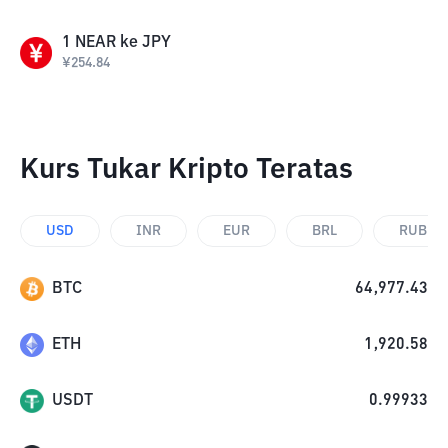
1
NEAR
ke
JPY
¥
254.84
Kurs Tukar Kripto Teratas
USD
INR
EUR
BRL
RUB
BTC
64,977.43
ETH
1,920.58
USDT
0.99933