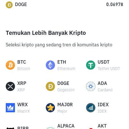
DOGE
0.06978
Temukan Lebih Banyak Kripto
Seleksi kripto yang sedang tren di komunitas kripto
BTC
ETH
USDT
Bitcoin
Ethereum
Tether USDT
XRP
DOGE
ADA
XRP
Dogecoin
Cardano
WRX
MAJOR
IDEX
WazirX
Major
IDEX
ALPACA
AKT