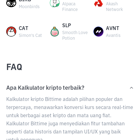
BIRB
Alpaca
Akash
Moonbirds
Finance
Network
SLP
CAT
AVNT
Smooth Love
Simon's Cat
Avantis
Potion
FAQ
Apa Kalkulator kripto terbaik?
Kalkulator kripto Bittime adalah pilihan populer dan
terpercaya, menawarkan konversi kurs secara real-time
untuk berbagai aset kripto dan mata uang fiat.
Kalkulator Bittime juga menyediakan fitur tambahan
seperti data historis dan tampilan UI/UX yang baik