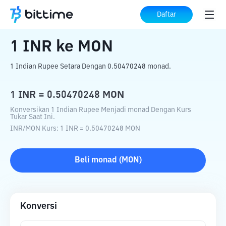
Beranda
Konverter Kripto
INR
ke
MON
Daftar
1
INR
ke
MON
1 Indian Rupee Setara Dengan 0.50470248 monad.
1
INR
=
0.50470248
MON
Konversikan 1 Indian Rupee Menjadi monad Dengan Kurs
Tukar Saat Ini.
INR
/
MON
Kurs
: 1
INR
=
0.50470248
MON
Beli
monad
(
MON
)
Konversi