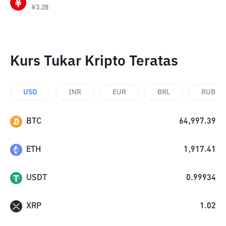
¥
3.28
Kurs Tukar Kripto Teratas
USD
INR
EUR
BRL
RUB
BTC
64,997.39
ETH
1,917.41
USDT
0.99934
XRP
1.02