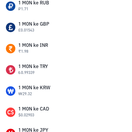
1
MON
ke
RUB
₽
1.71
1
MON
ke
GBP
£
0.01543
1
MON
ke
INR
₹
1.98
1
MON
ke
TRY
₺
0.99339
1
MON
ke
KRW
₩
29.32
1
MON
ke
CAD
$
0.02903
1
MON
ke
JPY