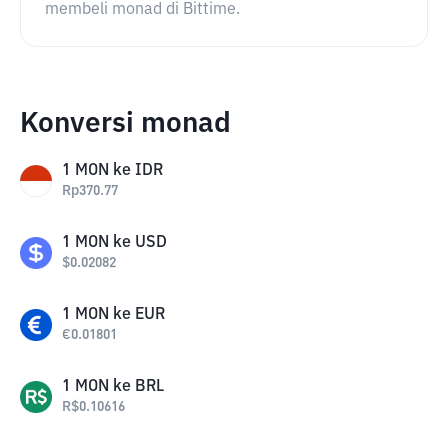
membeli monad di Bittime.
Konversi monad
1
MON
ke
IDR
Rp
370.77
1
MON
ke
USD
$
0.02082
1
MON
ke
EUR
€
0.01801
1
MON
ke
BRL
R$
0.10616