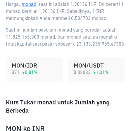
Harga,
monad
saat ini adalah
1.98136 INR
. Ini berarti 1
monad bernilai 1.98136 INR. Sebaliknya, 1 INR
memungkinkan Anda membeli 0.504703 monad.
Saat ini jumlah pasokan monad yang beredar adalah
11,825,165,000 monad, dan monad saat ini memiliki
total kapitalisasi pasar sebesar₹ 23,133,235,955.47308
MON/IDR
MON/USDT
371
+
0.81
%
0.02083
+
1.31
%
Kurs Tukar monad untuk Jumlah yang
Berbeda
MON
ke
INR