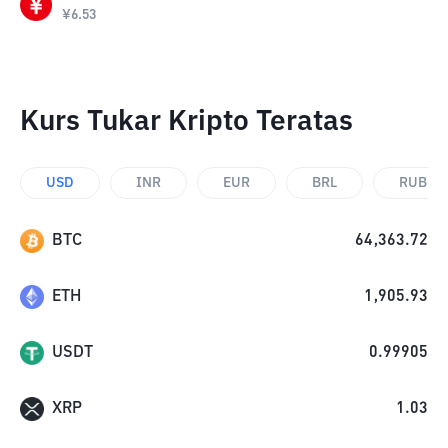
¥
6.53
Kurs Tukar Kripto Teratas
USD
INR
EUR
BRL
RUB
BTC
64,363.72
ETH
1,905.93
USDT
0.99905
XRP
1.03