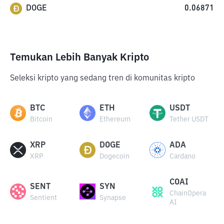
DOGE
0.06871
Temukan Lebih Banyak Kripto
Seleksi kripto yang sedang tren di komunitas kripto
BTC
ETH
USDT
Bitcoin
Ethereum
Tether USDT
XRP
DOGE
ADA
XRP
Dogecoin
Cardano
COAI
SENT
SYN
ChainOpera
Sentient
Synapse
AI