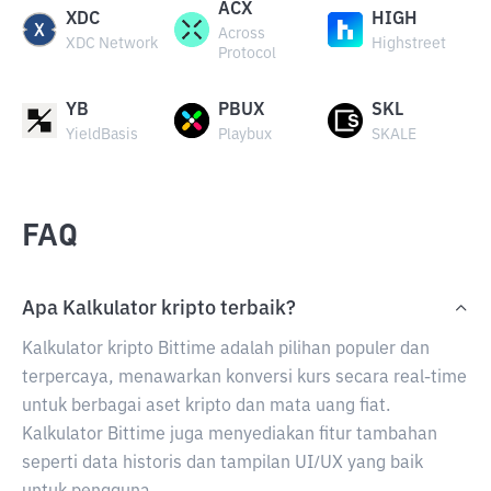
ACX
XDC
HIGH
Across
XDC Network
Highstreet
Protocol
YB
PBUX
SKL
YieldBasis
Playbux
SKALE
FAQ
Apa Kalkulator kripto terbaik?
Kalkulator kripto Bittime adalah pilihan populer dan
terpercaya, menawarkan konversi kurs secara real-time
untuk berbagai aset kripto dan mata uang fiat.
Kalkulator Bittime juga menyediakan fitur tambahan
seperti data historis dan tampilan UI/UX yang baik