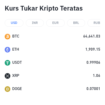
Kurs Tukar Kripto Teratas
USD
INR
EUR
BRL
RUB
BTC
64,641.03
ETH
1,909.15
USDT
0.99906
XRP
1.06
DOGE
0.07001