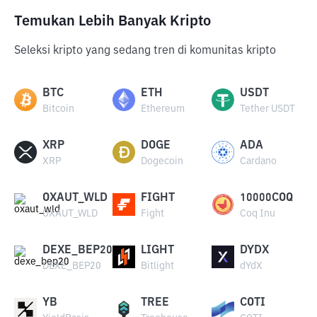
Temukan Lebih Banyak Kripto
Seleksi kripto yang sedang tren di komunitas kripto
BTC
ETH
USDT
Bitcoin
Ethereum
Tether USDT
XRP
DOGE
ADA
XRP
Dogecoin
Cardano
OXAUT_WLD
FIGHT
10000COQ
OXAUT_WLD
Fight
Coq Inu
DEXE_BEP20
LIGHT
DYDX
DEXE_BEP20
Bitlight
dYdX
YB
TREE
COTI