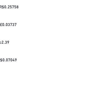
R$
0.25758
£
0.03737
₺
2.39
$
0.07049