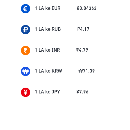
1
LA
ke
EUR
€
0.04363
1
LA
ke
RUB
₽
4.17
1
LA
ke
INR
₹
4.79
1
LA
ke
KRW
₩
71.39
1
LA
ke
JPY
¥
7.96