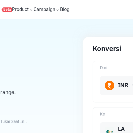
s
Product
Campaign
Blog
Beta
Konversi
Dari
INR
grange.
Ke
ukar Saat Ini.
LA