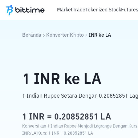
Market
Trade
Tokenized Stock
Future
Beranda
Konverter Kripto
INR
ke
LA
1
INR
ke
LA
1 Indian Rupee Setara Dengan 0.20852851 La
1
INR
=
0.20852851
LA
Konversikan 1 Indian Rupee Menjadi Lagrange Dengan Kurs T
INR
/
LA
Kurs
: 1
INR
=
0.20852851
LA