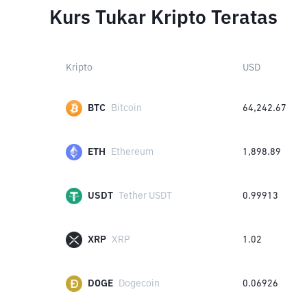
Kurs Tukar Kripto Teratas
Kripto
USD
BTC
Bitcoin
64,242.67
ETH
Ethereum
1,898.89
USDT
Tether USDT
0.99913
XRP
XRP
1.02
DOGE
Dogecoin
0.06926