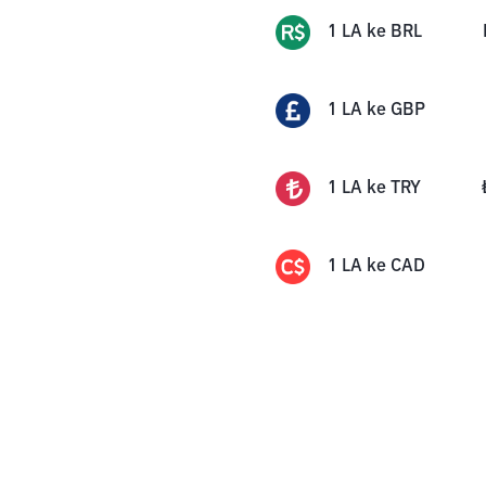
1
LA
ke
BRL
1
LA
ke
GBP
1
LA
ke
TRY
1
LA
ke
CAD