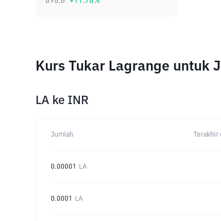
898.6
+
11.76
%
Kurs Tukar Lagrange untuk 
LA
ke
INR
Jumlah
Terakhir 
0.00001
LA
0.0001
LA