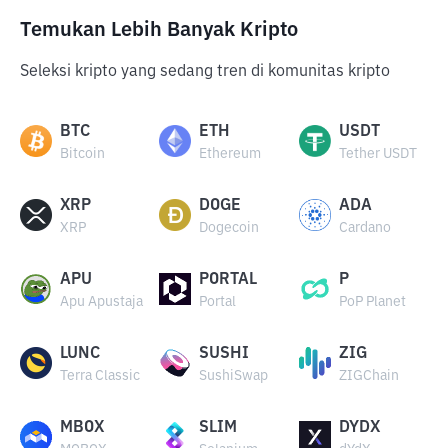
Temukan Lebih Banyak Kripto
Seleksi kripto yang sedang tren di komunitas kripto
BTC
ETH
USDT
Bitcoin
Ethereum
Tether USDT
XRP
DOGE
ADA
XRP
Dogecoin
Cardano
APU
PORTAL
P
Apu Apustaja
Portal
PoP Planet
LUNC
SUSHI
ZIG
Terra Classic
SushiSwap
ZIGChain
MBOX
SLIM
DYDX