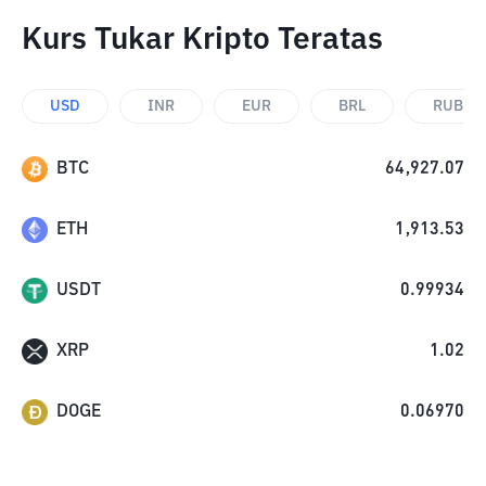
Kurs Tukar Kripto Teratas
USD
INR
EUR
BRL
RUB
BTC
64,927.07
ETH
1,913.53
USDT
0.99934
XRP
1.02
DOGE
0.06970