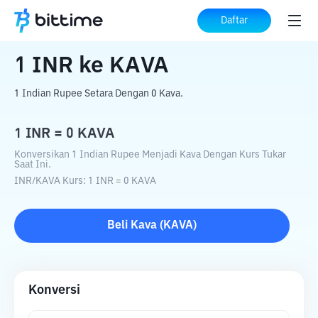
Beranda
Konverter Kripto
INR
ke
KAVA
Daftar
1
INR
ke
KAVA
1 Indian Rupee Setara Dengan 0 Kava.
1
INR
=
0
KAVA
Konversikan 1 Indian Rupee Menjadi Kava Dengan Kurs Tukar
Saat Ini.
INR
/
KAVA
Kurs
: 1
INR
=
0
KAVA
Beli
Kava
(
KAVA
)
Konversi