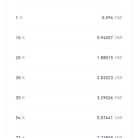
1
K
0.094
INR
10
K
0.94007
INR
20
K
1.88015
INR
30
K
2.82023
INR
35
K
3.29026
INR
54
K
5.07641
INR