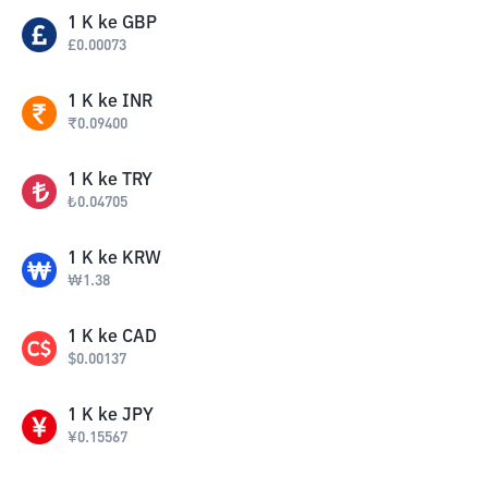
1
K
ke
GBP
£
0.00073
1
K
ke
INR
₹
0.09400
1
K
ke
TRY
₺
0.04705
1
K
ke
KRW
₩
1.38
1
K
ke
CAD
$
0.00137
1
K
ke
JPY
¥
0.15567