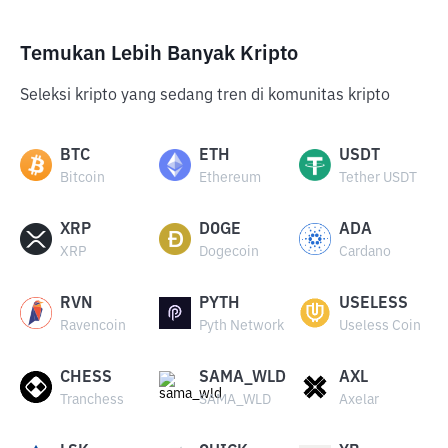
Temukan Lebih Banyak Kripto
Seleksi kripto yang sedang tren di komunitas kripto
BTC
ETH
USDT
Bitcoin
Ethereum
Tether USDT
XRP
DOGE
ADA
XRP
Dogecoin
Cardano
RVN
PYTH
USELESS
Ravencoin
Pyth Network
Useless Coin
CHESS
SAMA_WLD
AXL
Tranchess
SAMA_WLD
Axelar