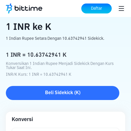
Beranda
Konverter Kripto
INR
ke
K
Daftar
1
INR
ke
K
1 Indian Rupee Setara Dengan 10.63742941 Sidekick.
1
INR
=
10.63742941
K
Konversikan 1 Indian Rupee Menjadi Sidekick Dengan Kurs
Tukar Saat Ini.
INR
/
K
Kurs
: 1
INR
=
10.63742941
K
Beli
Sidekick
(
K
)
Konversi