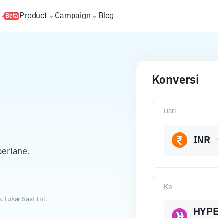
s
Product
Campaign
Blog
Beta
Konversi
Dari
INR
erlane.
Ke
Tukar Saat Ini.
HYP