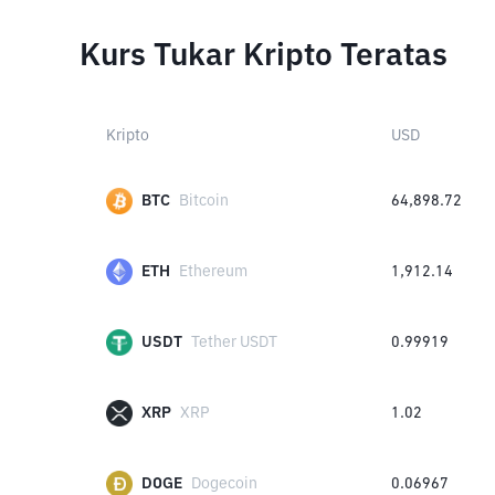
Kurs Tukar Kripto Teratas
Kripto
USD
BTC
Bitcoin
64,898.72
ETH
Ethereum
1,912.14
USDT
Tether USDT
0.99919
XRP
XRP
1.02
DOGE
Dogecoin
0.06967