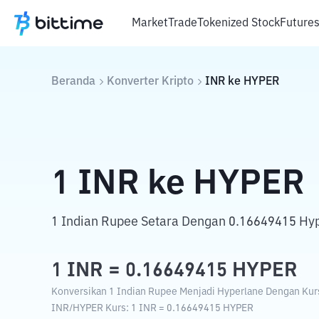
Market
Trade
Tokenized Stock
Future
Beranda
Konverter Kripto
INR
ke
HYPER
1
INR
ke
HYPER
1 Indian Rupee Setara Dengan 0.16649415 Hyp
1
INR
=
0.16649415
HYPER
Konversikan 1 Indian Rupee Menjadi Hyperlane Dengan Kurs 
INR
/
HYPER
Kurs
: 1
INR
=
0.16649415
HYPER