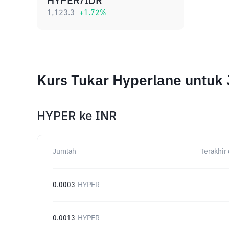
HYPER/IDR
1,123.3
+
1.72
%
Kurs Tukar Hyperlane untuk
HYPER
ke
INR
Jumlah
Terakhir 
0.0003
HYPER
0.0013
HYPER