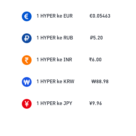
1
HYPER
ke
EUR
€
0.05463
1
HYPER
ke
RUB
₽
5.20
1
HYPER
ke
INR
₹
6.00
1
HYPER
ke
KRW
₩
88.98
1
HYPER
ke
JPY
¥
9.96