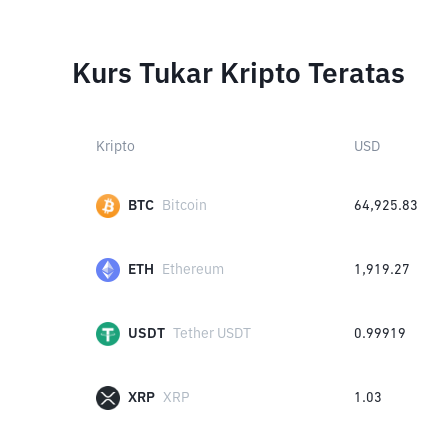
Kurs Tukar Kripto Teratas
Kripto
USD
BTC
Bitcoin
64,925.83
ETH
Ethereum
1,919.27
USDT
Tether USDT
0.99919
XRP
XRP
1.03