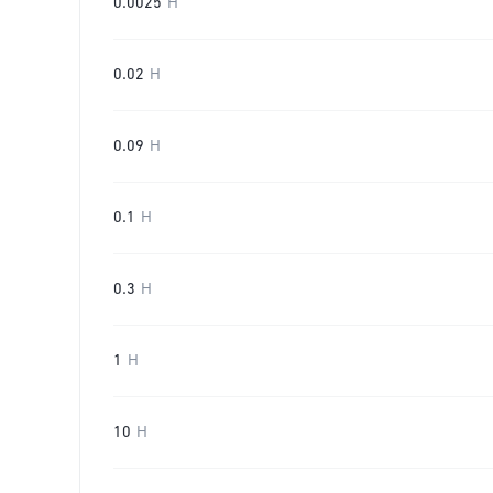
0.0025
H
0.02
H
0.09
H
0.1
H
0.3
H
1
H
10
H