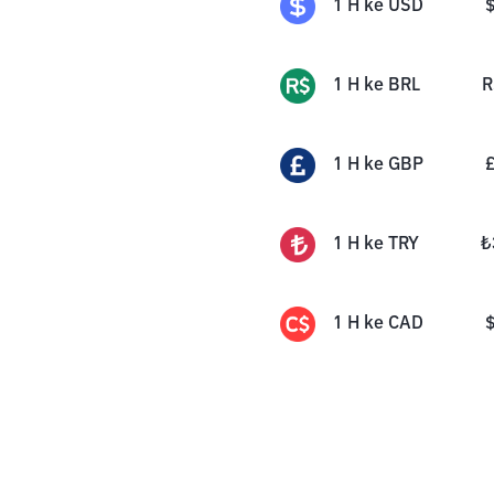
1
H
ke
USD
1
H
ke
BRL
R
1
H
ke
GBP
1
H
ke
TRY
₺
1
H
ke
CAD