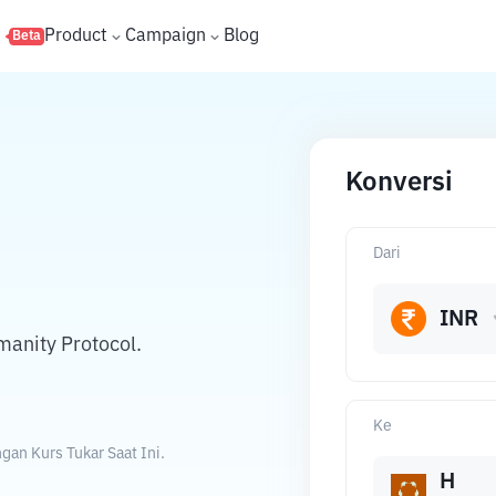
s
Product
Campaign
Blog
Beta
Konversi
Dari
INR
anity Protocol.
Ke
an Kurs Tukar Saat Ini.
H