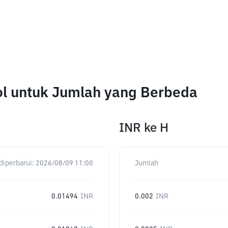
ol untuk Jumlah yang Berbeda
INR
ke
H
diperbarui:
2026/08/09 11:00
Jumlah
0.01494
INR
0.002
INR