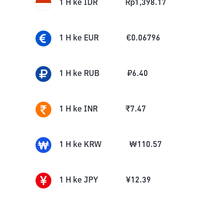
1
H
ke
IDR
Rp
1,398.17
1
H
ke
EUR
€
0.06796
1
H
ke
RUB
₽
6.40
1
H
ke
INR
₹
7.47
1
H
ke
KRW
₩
110.57
1
H
ke
JPY
¥
12.39