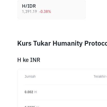
H/IDR
1,391.19
-0.38
%
Kurs Tukar Humanity Protoc
H
ke
INR
Jumlah
Terakhir 
0.002
H