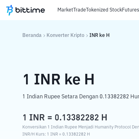
Market
Trade
Tokenized Stock
Future
Beranda
Konverter Kripto
INR
ke
H
1
INR
ke
H
1 Indian Rupee Setara Dengan 0.13382282 Hum
1
INR
=
0.13382282
H
Konversikan 1 Indian Rupee Menjadi Humanity Protocol Deng
INR
/
H
Kurs
: 1
INR
=
0.13382282
H