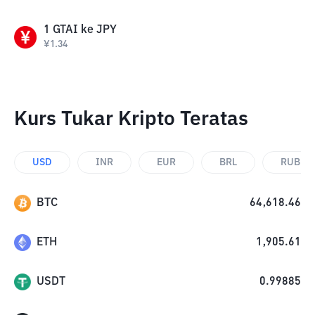
1
GTAI
ke
JPY
¥
1.34
Kurs Tukar Kripto Teratas
USD
INR
EUR
BRL
RUB
BTC
64,618.46
ETH
1,905.61
USDT
0.99885