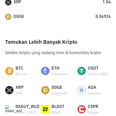
XRP
1.04
DOGE
0.06924
Temukan Lebih Banyak Kripto
Seleksi kripto yang sedang tren di komunitas kripto
BTC
ETH
USDT
Bitcoin
Ethereum
Tether USDT
XRP
DOGE
ADA
XRP
Dogecoin
Cardano
OXAUT_WLD
BLAST
CSPR
OXAUT_WLD
Blast
Casper