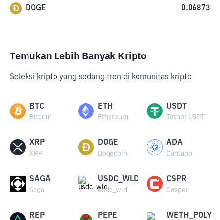
DOGE
0.06873
Temukan Lebih Banyak Kripto
Seleksi kripto yang sedang tren di komunitas kripto
BTC
ETH
USDT
Bitcoin
Ethereum
Tether USDT
XRP
DOGE
ADA
XRP
Dogecoin
Cardano
SAGA
USDC_WLD
CSPR
Saga
usdc_wld
Casper
REP
PEPE
WETH_POLY