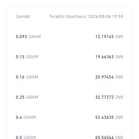
Jumlah
Terakhir diperbarui:
2026/08/06 19:59
0.093
GRAM
12.19145
INR
0.15
GRAM
19.66363
INR
0.16
GRAM
20.97454
INR
0.25
GRAM
32.77272
INR
0.4
GRAM
52.43635
INR
0.5
GRAM
65.54544
INR