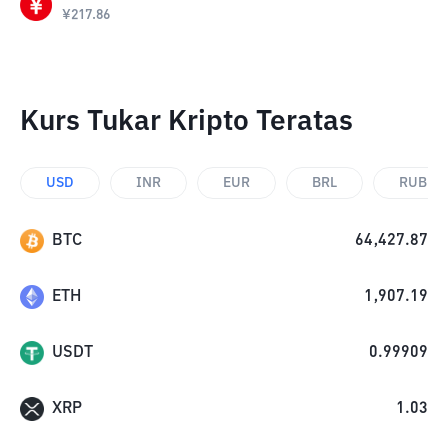
¥
217.86
Kurs Tukar Kripto Teratas
USD
INR
EUR
BRL
RUB
BTC
64,427.87
ETH
1,907.19
USDT
0.99909
XRP
1.03