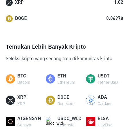
XRP
1.02
DOGE
0.06978
Temukan Lebih Banyak Kripto
Seleksi kripto yang sedang tren di komunitas kripto
BTC
ETH
USDT
Bitcoin
Ethereum
Tether USDT
XRP
DOGE
ADA
XRP
Dogecoin
Cardano
AIGENSYN
USDC_WLD
ELSA
Gensyn
usdc_wld
HeyElsa