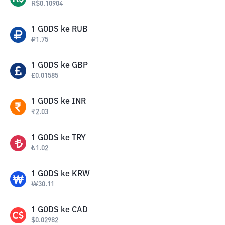
R$
0.10904
1
GODS
ke
RUB
₽
1.75
1
GODS
ke
GBP
£
0.01585
1
GODS
ke
INR
₹
2.03
1
GODS
ke
TRY
₺
1.02
1
GODS
ke
KRW
₩
30.11
1
GODS
ke
CAD
$
0.02982