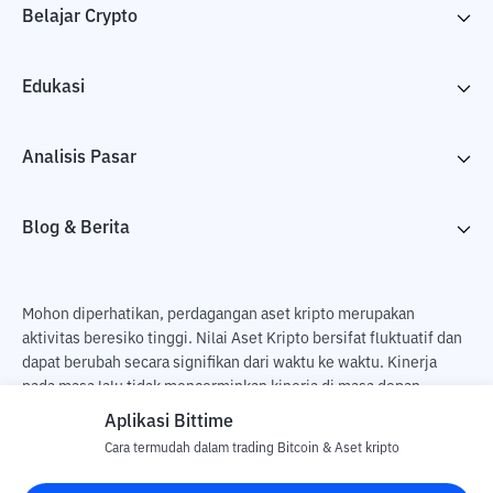
Belajar Crypto
Edukasi
Analisis Pasar
Blog & Berita
Mohon diperhatikan, perdagangan aset kripto merupakan
aktivitas beresiko tinggi. Nilai Aset Kripto bersifat fluktuatif dan
dapat berubah secara signifikan dari waktu ke waktu. Kinerja
pada masa lalu tidak mencerminkan kinerja di masa depan.
Terdapat risiko kehilangan sebagai dampak dari membeli dan
Aplikasi Bittime
menjual aset kripto dan sepenuhnya keputusan independen dari
Cara termudah dalam trading Bitcoin & Aset kripto
pengguna. PT Utama Aset Digital Indonesia (Bittime) tidak
bertanggung jawab atas perubahan fluktuasi dari nilai tukar Aset