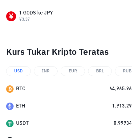
1
GODS
ke
JPY
¥
3.37
Kurs Tukar Kripto Teratas
USD
INR
EUR
BRL
RUB
BTC
64,965.96
ETH
1,913.29
USDT
0.99934