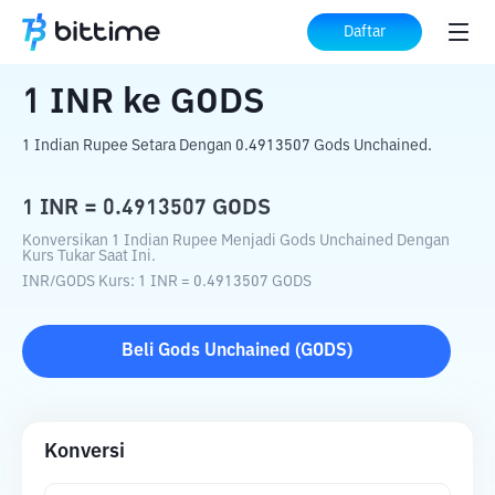
Beranda
Konverter Kripto
INR
ke
GODS
Daftar
1
INR
ke
GODS
1 Indian Rupee Setara Dengan 0.4913507 Gods Unchained.
1
INR
=
0.4913507
GODS
Konversikan 1 Indian Rupee Menjadi Gods Unchained Dengan
Kurs Tukar Saat Ini.
INR
/
GODS
Kurs
: 1
INR
=
0.4913507
GODS
Beli
Gods Unchained
(
GODS
)
Konversi