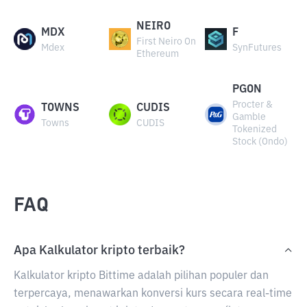
NEIRO
MDX
F
First Neiro On
Mdex
SynFutures
Ethereum
PGON
Procter &
TOWNS
CUDIS
Gamble
Towns
CUDIS
Tokenized
Stock (Ondo)
FAQ
Apa Kalkulator kripto terbaik?
Kalkulator kripto Bittime adalah pilihan populer dan
terpercaya, menawarkan konversi kurs secara real-time