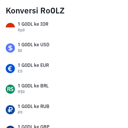
Konversi RoOLZ
1
GODL
ke
IDR
Rp
0
1
GODL
ke
USD
$
0
1
GODL
ke
EUR
€
0
1
GODL
ke
BRL
R$
0
1
GODL
ke
RUB
₽
0
1
GODL
ke
GBP