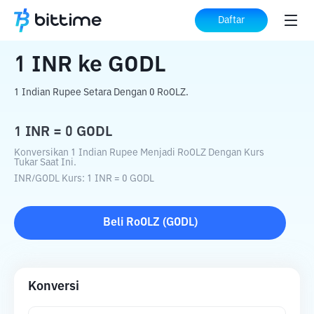
Beranda
Konverter Kripto
INR
ke
GODL
Daftar
1
INR
ke
GODL
1 Indian Rupee Setara Dengan 0 RoOLZ.
1
INR
=
0
GODL
Konversikan 1 Indian Rupee Menjadi RoOLZ Dengan Kurs
Tukar Saat Ini.
INR
/
GODL
Kurs
: 1
INR
=
0
GODL
Beli
RoOLZ
(
GODL
)
Konversi