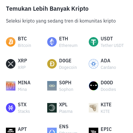
Temukan Lebih Banyak Kripto
Seleksi kripto yang sedang tren di komunitas kripto
BTC
ETH
USDT
Bitcoin
Ethereum
Tether USDT
XRP
DOGE
ADA
XRP
Dogecoin
Cardano
MINA
SOPH
DOOD
Mina
Sophon
Doodles
STX
XPL
KITE
Stacks
Plasma
KITE
ENS
APT
EPIC