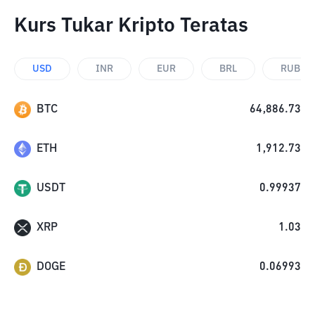
Kurs Tukar Kripto Teratas
USD
INR
EUR
BRL
RUB
BTC
64,886.73
ETH
1,912.73
USDT
0.99937
XRP
1.03
DOGE
0.06993