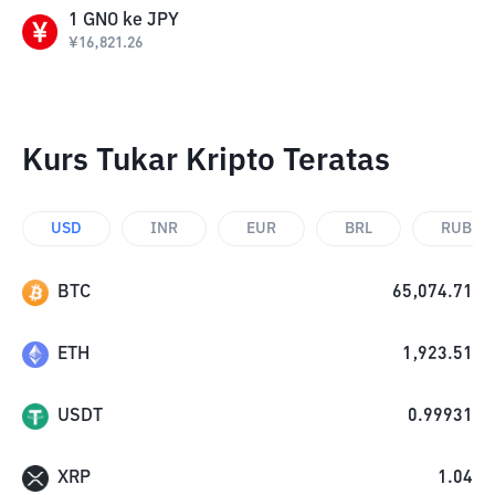
1
GNO
ke
JPY
¥
16,821.26
Kurs Tukar Kripto Teratas
USD
INR
EUR
BRL
RUB
BTC
65,074.71
ETH
1,923.51
USDT
0.99931
XRP
1.04