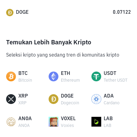
DOGE
0.07122
Temukan Lebih Banyak Kripto
Seleksi kripto yang sedang tren di komunitas kripto
BTC
ETH
USDT
Bitcoin
Ethereum
Tether USDT
XRP
DOGE
ADA
XRP
Dogecoin
Cardano
ANOA
VOXEL
LAB
ANOA
Voxies
LAB