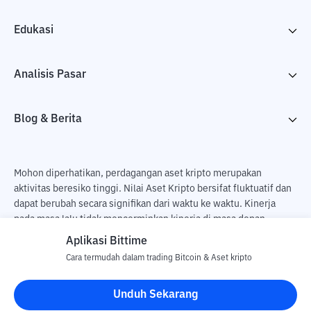
Edukasi
Analisis Pasar
Blog & Berita
Mohon diperhatikan, perdagangan aset kripto merupakan
aktivitas beresiko tinggi. Nilai Aset Kripto bersifat fluktuatif dan
dapat berubah secara signifikan dari waktu ke waktu. Kinerja
pada masa lalu tidak mencerminkan kinerja di masa depan.
Terdapat risiko kehilangan sebagai dampak dari membeli dan
Aplikasi Bittime
menjual aset kripto dan sepenuhnya keputusan independen dari
Cara termudah dalam trading Bitcoin & Aset kripto
pengguna. PT Utama Aset Digital Indonesia (Bittime) tidak
bertanggung jawab atas perubahan fluktuasi dari nilai tukar Aset
Unduh Sekarang
Kripto.