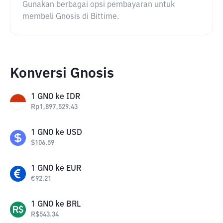
Gunakan berbagai opsi pembayaran untuk
membeli Gnosis di Bittime.
Konversi Gnosis
1
GNO
ke
IDR
Rp
1,897,529.43
1
GNO
ke
USD
$
106.59
1
GNO
ke
EUR
€
92.21
1
GNO
ke
BRL
R$
543.34