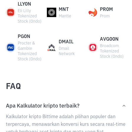
LLYON
MNT
PROM
Eli Lilly
Tokenized
Mantle
Prom
Stock (Ondo)
PGON
AVGOON
DMAIL
Procter &
Broadcom
Gamble
Dmail
Tokenized
Tokenized
Network
Stock (Ondo)
Stock (Ondo)
FAQ
Apa Kalkulator kripto terbaik?
Kalkulator kripto Bittime adalah pilihan populer dan
terpercaya, menawarkan konversi kurs secara real-time