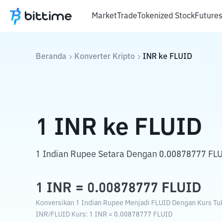
Market
Trade
Tokenized Stock
Future
Beranda
Konverter Kripto
INR
ke
FLUID
1
INR
ke
FLUID
1 Indian Rupee Setara Dengan 0.00878777 FLU
1
INR
=
0.00878777
FLUID
Konversikan 1 Indian Rupee Menjadi FLUID Dengan Kurs Tuka
INR
/
FLUID
Kurs
: 1
INR
=
0.00878777
FLUID