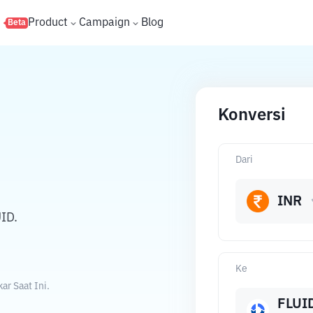
s
Product
Campaign
Blog
Beta
Konversi
Dari
INR
ID.
Ke
r Saat Ini.
FLUI