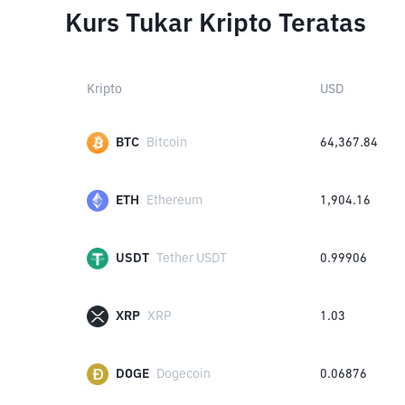
Kurs Tukar Kripto Teratas
Kripto
USD
BTC
Bitcoin
64,367.84
ETH
Ethereum
1,904.16
USDT
Tether USDT
0.99906
XRP
XRP
1.03
DOGE
Dogecoin
0.06876