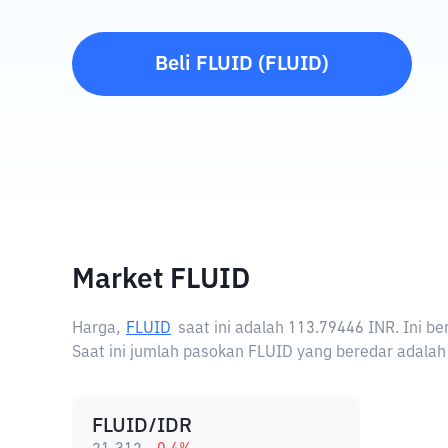
Beli
FLUID
(
FLUID
)
Market FLUID
Harga,
FLUID
saat ini adalah
113.79446 INR
. Ini b
Saat ini jumlah pasokan FLUID yang beredar adalah 0
FLUID/IDR