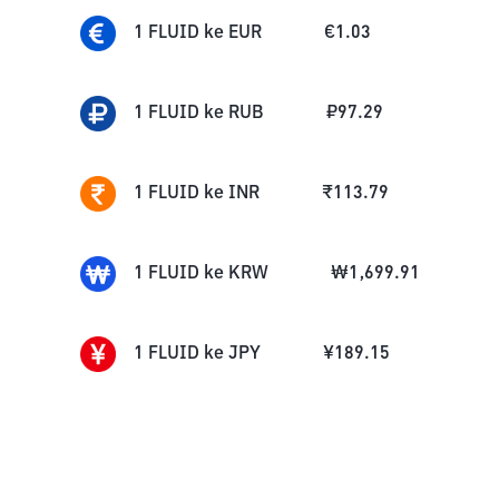
1
FLUID
ke
EUR
€
1.03
1
FLUID
ke
RUB
₽
97.29
1
FLUID
ke
INR
₹
113.79
1
FLUID
ke
KRW
₩
1,699.91
1
FLUID
ke
JPY
¥
189.15