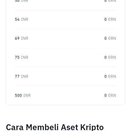
50
INR
0
ERN
54
INR
0
ERN
69
INR
0
ERN
75
INR
0
ERN
77
INR
0
ERN
500
INR
0
ERN
Cara Membeli Aset Kripto