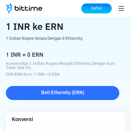
Beranda
Konverter Kripto
INR
ke
ERN
Daftar
1
INR
ke
ERN
1 Indian Rupee Setara Dengan 0 Ethernity.
1
INR
=
0
ERN
Konversikan 1 Indian Rupee Menjadi Ethernity Dengan Kurs
Tukar Saat Ini.
INR
/
ERN
Kurs
: 1
INR
=
0
ERN
Beli
Ethernity
(
ERN
)
Konversi