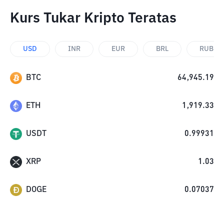
Kurs Tukar Kripto Teratas
USD
INR
EUR
BRL
RUB
BTC
64,945.19
ETH
1,919.33
USDT
0.99931
XRP
1.03
DOGE
0.07037