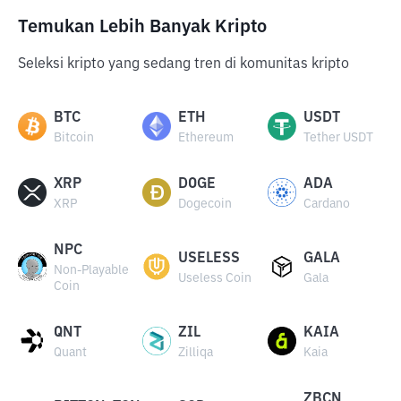
Temukan Lebih Banyak Kripto
Seleksi kripto yang sedang tren di komunitas kripto
BTC
ETH
USDT
Bitcoin
Ethereum
Tether USDT
XRP
DOGE
ADA
XRP
Dogecoin
Cardano
NPC
USELESS
GALA
Non-Playable
Useless Coin
Gala
Coin
QNT
ZIL
KAIA
Quant
Zilliqa
Kaia
ZBCN