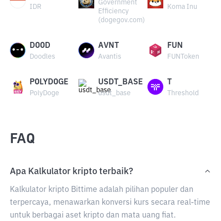
Government
IDR
Koma Inu
Efficiency
(dogegov.com)
DOOD
AVNT
FUN
Doodles
Avantis
FUNToken
POLYDOGE
USDT_BASE
T
PolyDoge
usdt_base
Threshold
FAQ
Apa Kalkulator kripto terbaik?
Kalkulator kripto Bittime adalah pilihan populer dan
terpercaya, menawarkan konversi kurs secara real-time
untuk berbagai aset kripto dan mata uang fiat.