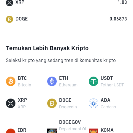
XRP
1.03
DOGE
0.06873
Temukan Lebih Banyak Kripto
Seleksi kripto yang sedang tren di komunitas kripto
BTC
ETH
USDT
Bitcoin
Ethereum
Tether USDT
XRP
DOGE
ADA
XRP
Dogecoin
Cardano
DOGEGOV
Department Of
IDR
KOMA