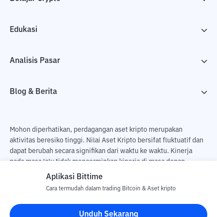
Edukasi
Analisis Pasar
Blog & Berita
Mohon diperhatikan, perdagangan aset kripto merupakan
aktivitas beresiko tinggi. Nilai Aset Kripto bersifat fluktuatif dan
dapat berubah secara signifikan dari waktu ke waktu. Kinerja
pada masa lalu tidak mencerminkan kinerja di masa depan.
Terdapat risiko kehilangan sebagai dampak dari membeli dan
Aplikasi Bittime
menjual aset kripto dan sepenuhnya keputusan independen dari
Cara termudah dalam trading Bitcoin & Aset kripto
pengguna. PT Utama Aset Digital Indonesia (Bittime) tidak
bertanggung jawab atas perubahan fluktuasi dari nilai tukar Aset
Unduh Sekarang
Kripto.