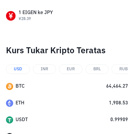
1
EIGEN
ke
JPY
¥
28.39
Kurs Tukar Kripto Teratas
USD
INR
EUR
BRL
RUB
BTC
64,464.27
ETH
1,908.53
USDT
0.99909