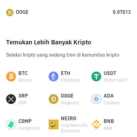
DOGE
0.07012
Temukan Lebih Banyak Kripto
Seleksi kripto yang sedang tren di komunitas kripto
BTC
ETH
USDT
Bitcoin
Ethereum
Tether USDT
XRP
DOGE
ADA
XRP
Dogecoin
Cardano
NEIRO
COMP
BNB
First Neiro On
Compound
BNB
Ethereum