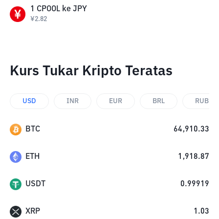
1
CPOOL
ke
JPY
¥
2.82
Kurs Tukar Kripto Teratas
USD
INR
EUR
BRL
RUB
BTC
64,910.33
ETH
1,918.87
USDT
0.99919
XRP
1.03