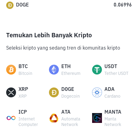
DOGE
0.06996
Temukan Lebih Banyak Kripto
Seleksi kripto yang sedang tren di komunitas kripto
BTC
ETH
USDT
Bitcoin
Ethereum
Tether USDT
XRP
DOGE
ADA
XRP
Dogecoin
Cardano
ICP
ATA
MANTA
Internet
Automata
Manta
Computer
Network
Network