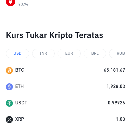
¥
3.94
Kurs Tukar Kripto Teratas
USD
INR
EUR
BRL
RUB
BTC
65,181.67
ETH
1,928.03
USDT
0.99926
XRP
1.03