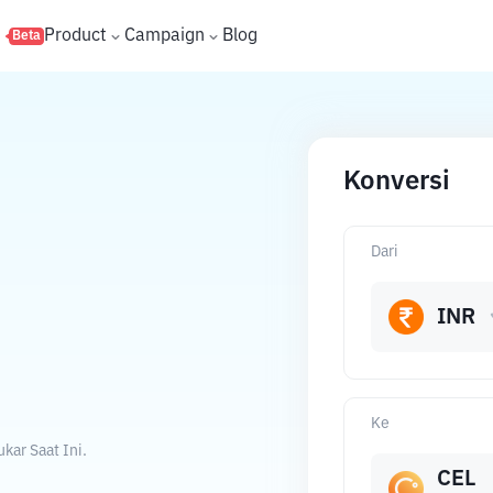
s
Product
Campaign
Blog
Beta
Konversi
Dari
INR
Ke
kar Saat Ini.
CEL