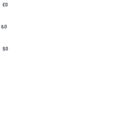
£
0
₺
0
$
0