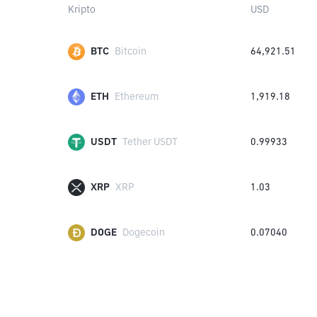
Kripto
USD
BTC
Bitcoin
64,921.51
ETH
Ethereum
1,919.18
USDT
Tether USDT
0.99933
XRP
XRP
1.03
DOGE
Dogecoin
0.07040