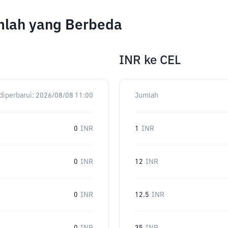
umlah yang Berbeda
INR
ke
CEL
diperbarui:
2026/08/08 11:00
Jumlah
0
INR
1
INR
0
INR
12
INR
0
INR
12.5
INR