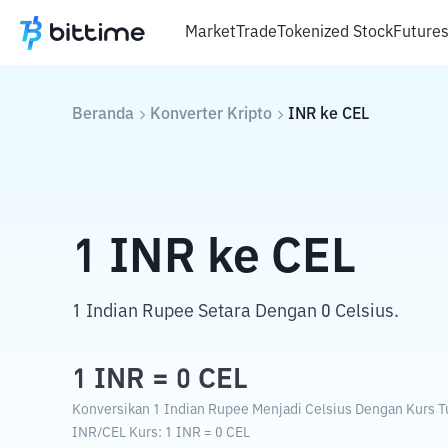
Market
Trade
Tokenized Stock
Future
Beranda
Konverter Kripto
INR
ke
CEL
1
INR
ke
CEL
1 Indian Rupee Setara Dengan 0 Celsius.
1
INR
=
0
CEL
Konversikan 1 Indian Rupee Menjadi Celsius Dengan Kurs Tu
INR
/
CEL
Kurs
: 1
INR
=
0
CEL