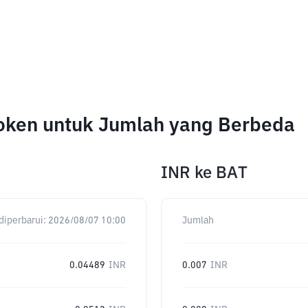
Token untuk Jumlah yang Berbeda
INR
ke
BAT
diperbarui:
2026/08/07 10:00
Jumlah
0.04489
INR
0.007
INR