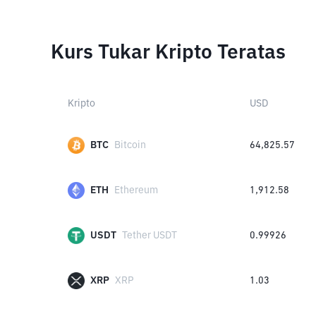
Kurs Tukar Kripto Teratas
Kripto
USD
BTC
Bitcoin
64,825.57
ETH
Ethereum
1,912.58
USDT
Tether USDT
0.99926
XRP
XRP
1.03