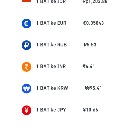
1
BAT
ke
IDR
Rp
1,203.88
1
BAT
ke
EUR
€
0.05843
1
BAT
ke
RUB
₽
5.53
1
BAT
ke
INR
₹
6.41
1
BAT
ke
KRW
₩
95.41
1
BAT
ke
JPY
¥
10.66