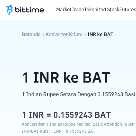
Market
Trade
Tokenized Stock
Future
Beranda
Konverter Kripto
INR
ke
BAT
1
INR
ke
BAT
1 Indian Rupee Setara Dengan 0.1559243 Basic
1
INR
=
0.1559243
BAT
Konversikan 1 Indian Rupee Menjadi Basic Attention Token 
INR
/
BAT
Kurs
: 1
INR
=
0.1559243
BAT