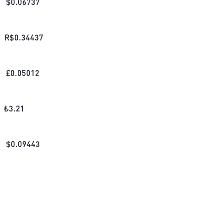
$
0.06737
R$
0.34437
£
0.05012
₺
3.21
$
0.09443