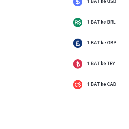
1
BAT
ke
USD
1
BAT
ke
BRL
1
BAT
ke
GBP
1
BAT
ke
TRY
1
BAT
ke
CAD