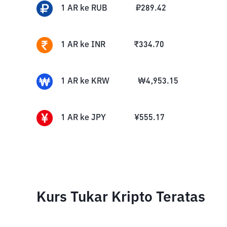
1
AR
ke
RUB
₽
289.42
1
AR
ke
INR
₹
334.70
1
AR
ke
KRW
₩
4,953.15
1
AR
ke
JPY
¥
555.17
Kurs Tukar Kripto Teratas