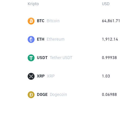
Kripto
USD
BTC
Bitcoin
64,861.71
ETH
Ethereum
1,912.14
USDT
Tether USDT
0.99938
XRP
XRP
1.03
DOGE
Dogecoin
0.06988