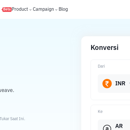
s
Product
Campaign
Blog
Beta
Konversi
Dari
INR
weave.
Ke
ukar Saat Ini.
AR