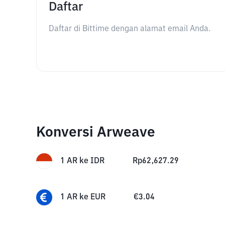
Daftar
Daftar di Bittime dengan alamat email Anda.
Konversi Arweave
1
AR
ke
IDR
Rp
62,627.29
1
AR
ke
EUR
€
3.04