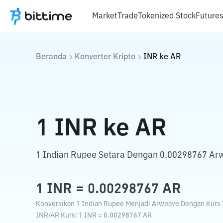
Market
Trade
Tokenized Stock
Future
Beranda
Konverter Kripto
INR
ke
AR
1
INR
ke
AR
1 Indian Rupee Setara Dengan 0.00298767 Ar
1
INR
=
0.00298767
AR
Konversikan 1 Indian Rupee Menjadi Arweave Dengan Kurs T
INR
/
AR
Kurs
: 1
INR
=
0.00298767
AR