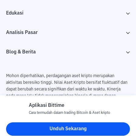
Edukasi
Analisis Pasar
Blog & Berita
Mohon diperhatikan, perdagangan aset kripto merupakan
aktivitas beresiko tinggi. Nilai Aset Kripto bersifat fluktuatif dan
dapat berubah secara signifikan dari waktu ke waktu. Kinerja
pada masa lalu tidak mencerminkan kinerja di masa depan.
Terdapat risiko kehilangan sebagai dampak dari membeli dan
Aplikasi Bittime
menjual aset kripto dan sepenuhnya keputusan independen dari
Cara termudah dalam trading Bitcoin & Aset kripto
pengguna. PT Utama Aset Digital Indonesia (Bittime) tidak
bertanggung jawab atas perubahan fluktuasi dari nilai tukar Aset
Unduh Sekarang
Kripto.