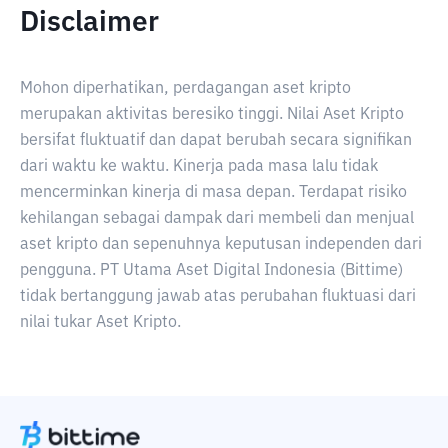
Disclaimer
Mohon diperhatikan, perdagangan aset kripto
merupakan aktivitas beresiko tinggi. Nilai Aset Kripto
bersifat fluktuatif dan dapat berubah secara signifikan
dari waktu ke waktu. Kinerja pada masa lalu tidak
mencerminkan kinerja di masa depan. Terdapat risiko
kehilangan sebagai dampak dari membeli dan menjual
aset kripto dan sepenuhnya keputusan independen dari
pengguna. PT Utama Aset Digital Indonesia (Bittime)
tidak bertanggung jawab atas perubahan fluktuasi dari
nilai tukar Aset Kripto.