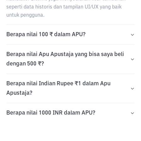
seperti data historis dan tampilan UI/UX yang baik
untuk pengguna.
Berapa nilai 100 ₹ dalam APU?
Berapa nilai Apu Apustaja yang bisa saya beli
dengan 500 ₹?
Berapa nilai Indian Rupee ₹1 dalam Apu
Apustaja?
Berapa nilai 1000 INR dalam APU?