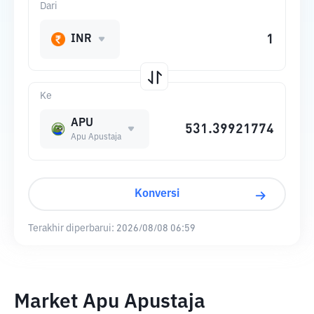
Dari
INR
Ke
APU
Apu Apustaja
Konversi
Terakhir diperbarui:
2026/08/08 06:59
Market Apu Apustaja