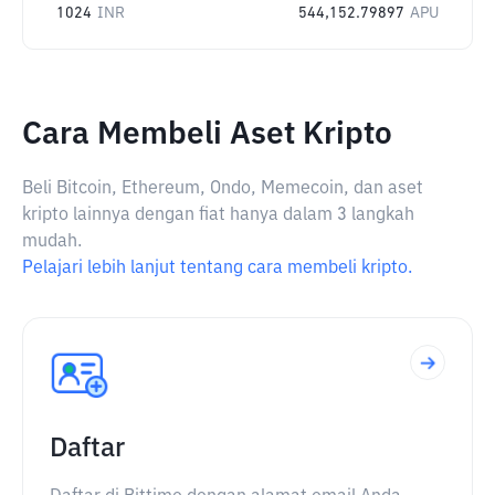
1024
INR
544,152.79897
APU
Cara Membeli Aset Kripto
Beli Bitcoin, Ethereum, Ondo, Memecoin, dan aset
kripto lainnya dengan fiat hanya dalam 3 langkah
mudah.
Pelajari lebih lanjut tentang cara membeli kripto.
Daftar