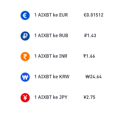
1
AIXBT
ke
EUR
€
0.01512
1
AIXBT
ke
RUB
₽
1.43
1
AIXBT
ke
INR
₹
1.66
1
AIXBT
ke
KRW
₩
24.64
1
AIXBT
ke
JPY
¥
2.75