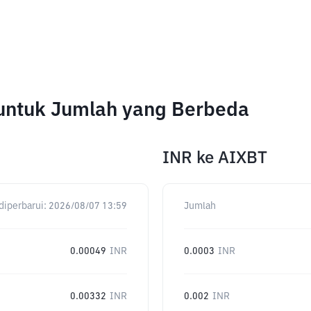
s untuk Jumlah yang Berbeda
INR
ke
AIXBT
diperbarui:
2026/08/07 13:59
Jumlah
0.00049
INR
0.0003
INR
0.00332
INR
0.002
INR