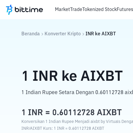
Market
Trade
Tokenized Stock
Future
Beranda
Konverter Kripto
INR
ke
AIXBT
1
INR
ke
AIXBT
1 Indian Rupee Setara Dengan 0.60112728 aixbt
1
INR
=
0.60112728
AIXBT
Konversikan 1 Indian Rupee Menjadi aixbt by Virtuals Dengan
INR
/
AIXBT
Kurs
: 1
INR
=
0.60112728
AIXBT