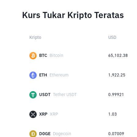
Kurs Tukar Kripto Teratas
Kripto
USD
BTC
Bitcoin
65,102.38
ETH
Ethereum
1,922.25
USDT
Tether USDT
0.99921
XRP
XRP
1.03
DOGE
Dogecoin
0.07009