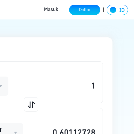
Masuk
Daftar
T