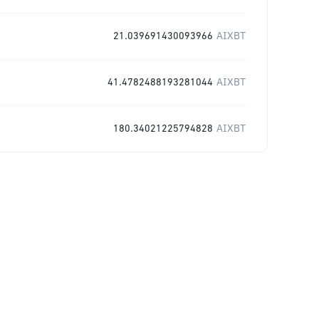
21.039691430093966
AIXBT
41.4782488193281044
AIXBT
180.34021225794828
AIXBT