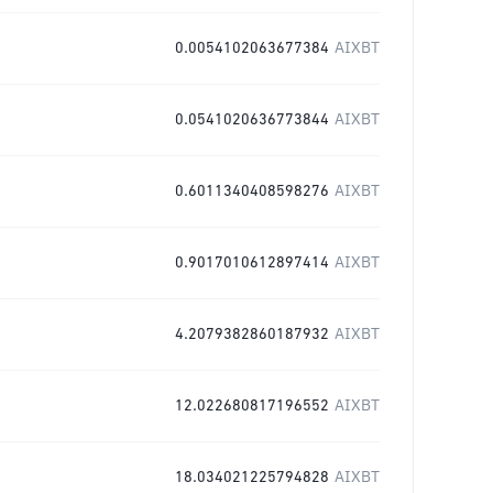
0.0054102063677384
AIXBT
0.0541020636773844
AIXBT
0.6011340408598276
AIXBT
0.9017010612897414
AIXBT
4.2079382860187932
AIXBT
12.022680817196552
AIXBT
18.034021225794828
AIXBT