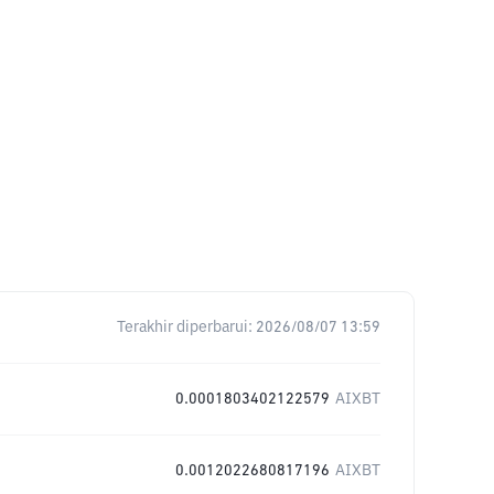
Terakhir diperbarui:
2026/08/07 13:59
0.0001803402122579
AIXBT
0.0012022680817196
AIXBT