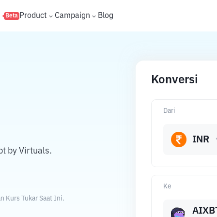
s
Product
Campaign
Blog
Beta
Konversi
Dari
INR
 by Virtuals.
Ke
 Kurs Tukar Saat Ini.
AIXB