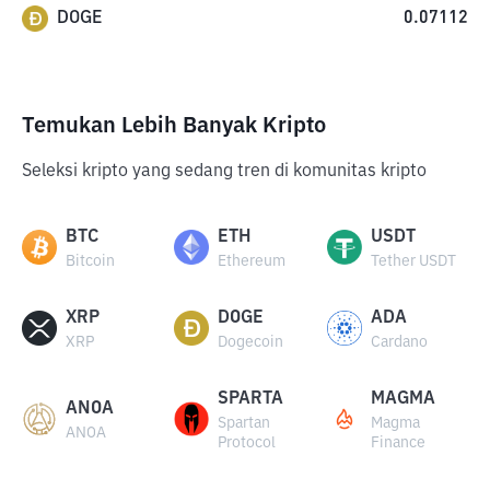
DOGE
0.07112
Temukan Lebih Banyak Kripto
Seleksi kripto yang sedang tren di komunitas kripto
BTC
ETH
USDT
Bitcoin
Ethereum
Tether USDT
XRP
DOGE
ADA
XRP
Dogecoin
Cardano
SPARTA
MAGMA
ANOA
Spartan
Magma
ANOA
Protocol
Finance