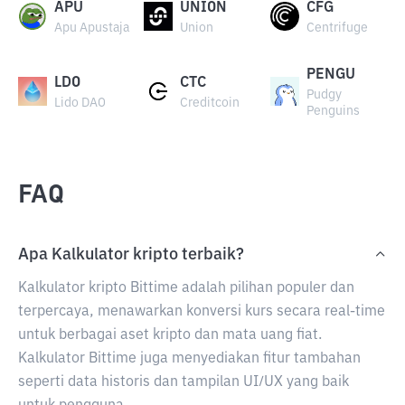
APU
UNION
CFG
Apu Apustaja
Union
Centrifuge
PENGU
LDO
CTC
Pudgy
Lido DAO
Creditcoin
Penguins
FAQ
Apa Kalkulator kripto terbaik?
Kalkulator kripto Bittime adalah pilihan populer dan
terpercaya, menawarkan konversi kurs secara real-time
untuk berbagai aset kripto dan mata uang fiat.
Kalkulator Bittime juga menyediakan fitur tambahan
seperti data historis dan tampilan UI/UX yang baik