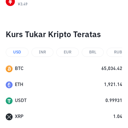
¥
3.49
Kurs Tukar Kripto Teratas
USD
INR
EUR
BRL
RUB
BTC
65,034.42
ETH
1,921.14
USDT
0.99931
XRP
1.04