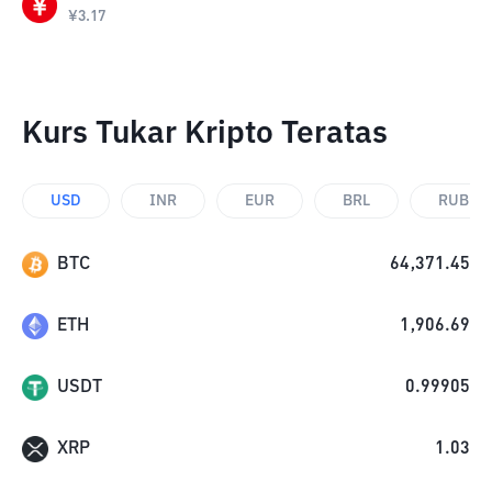
¥
3.17
Kurs Tukar Kripto Teratas
USD
INR
EUR
BRL
RUB
BTC
64,371.45
ETH
1,906.69
USDT
0.99905
XRP
1.03