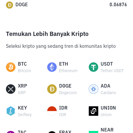
DOGE
0.06876
Temukan Lebih Banyak Kripto
Seleksi kripto yang sedang tren di komunitas kripto
BTC
ETH
USDT
Bitcoin
Ethereum
Tether USDT
XRP
DOGE
ADA
XRP
Dogecoin
Cardano
KEY
IDR
UNION
Selfkey
IDR
Union
NEAR