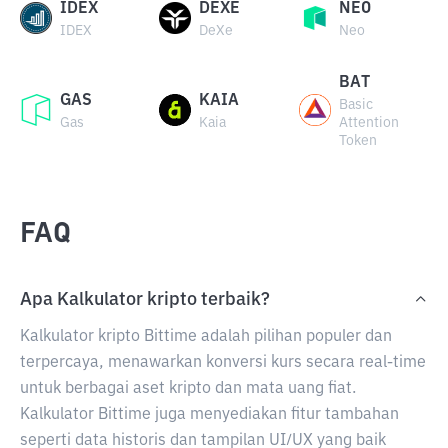
IDEX
DEXE
NEO
IDEX
DeXe
Neo
BAT
GAS
KAIA
Basic
Gas
Kaia
Attention
Token
FAQ
Apa Kalkulator kripto terbaik?
Kalkulator kripto Bittime adalah pilihan populer dan
terpercaya, menawarkan konversi kurs secara real-time
untuk berbagai aset kripto dan mata uang fiat.
Kalkulator Bittime juga menyediakan fitur tambahan
seperti data historis dan tampilan UI/UX yang baik