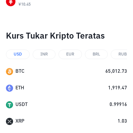
¥
10.45
Kurs Tukar Kripto Teratas
USD
INR
EUR
BRL
RUB
BTC
65,012.73
ETH
1,919.47
USDT
0.99916
XRP
1.03