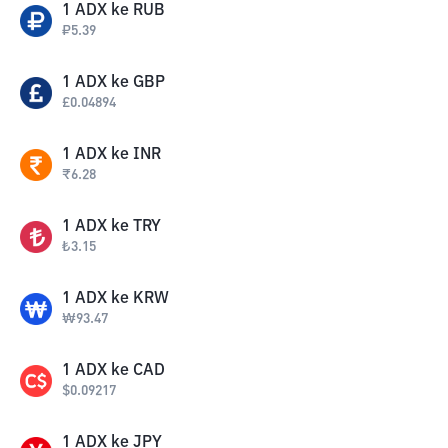
1
ADX
ke
RUB
₽
5.39
1
ADX
ke
GBP
£
0.04894
1
ADX
ke
INR
₹
6.28
1
ADX
ke
TRY
₺
3.15
1
ADX
ke
KRW
₩
93.47
1
ADX
ke
CAD
$
0.09217
1
ADX
ke
JPY