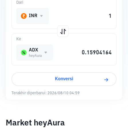
Dari
INR
Ke
ADX
heyAura
Konversi
Terakhir diperbarui:
2026/08/10 04:59
Market heyAura