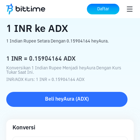
Beranda
Konverter Kripto
INR
ke
ADX
Daftar
1
INR
ke
ADX
1 Indian Rupee Setara Dengan 0.15904164 heyAura.
1
INR
=
0.15904164
ADX
Konversikan 1 Indian Rupee Menjadi heyAura Dengan Kurs
Tukar Saat Ini.
INR
/
ADX
Kurs
: 1
INR
=
0.15904164
ADX
Beli
heyAura
(
ADX
)
Konversi