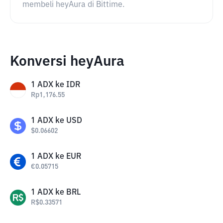
membeli heyAura di Bittime.
Konversi heyAura
1
ADX
ke
IDR
Rp
1,176.55
1
ADX
ke
USD
$
0.06602
1
ADX
ke
EUR
€
0.05715
1
ADX
ke
BRL
R$
0.33571