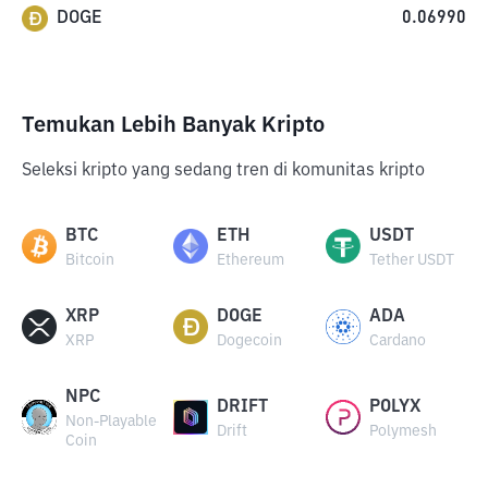
DOGE
0.06990
Temukan Lebih Banyak Kripto
Seleksi kripto yang sedang tren di komunitas kripto
BTC
ETH
USDT
Bitcoin
Ethereum
Tether USDT
XRP
DOGE
ADA
XRP
Dogecoin
Cardano
NPC
DRIFT
POLYX
Non-Playable
Drift
Polymesh
Coin