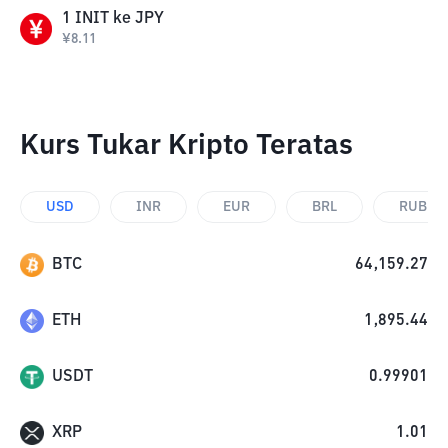
1
INIT
ke
JPY
¥
8.11
Kurs Tukar Kripto Teratas
USD
INR
EUR
BRL
RUB
BTC
64,159.27
ETH
1,895.44
USDT
0.99901
XRP
1.01