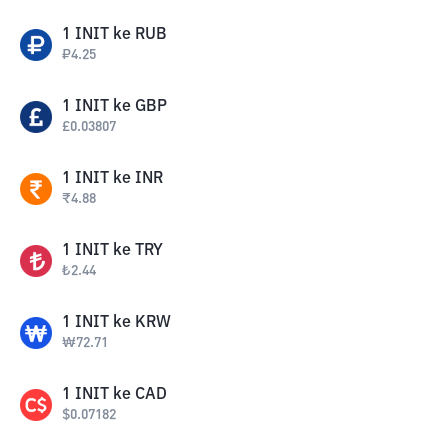
1
INIT
ke
RUB
₽
4.25
1
INIT
ke
GBP
£
0.03807
1
INIT
ke
INR
₹
4.88
1
INIT
ke
TRY
₺
2.44
1
INIT
ke
KRW
₩
72.71
1
INIT
ke
CAD
$
0.07182