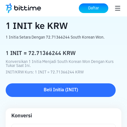
Beranda
Konverter Kripto
INIT
ke
KRW
Daftar
1
INIT
ke
KRW
1 Initia Setara Dengan 72.71366244 South Korean Won.
1
INIT
=
72.71366244
KRW
Konversikan 1 Initia Menjadi South Korean Won Dengan Kurs
Tukar Saat Ini.
INIT
/
KRW
Kurs
: 1
INIT
=
72.71366244
KRW
Beli
Initia
(
INIT
)
Konversi