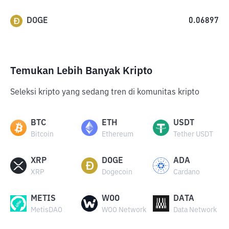
DOGE
0.06897
Temukan Lebih Banyak Kripto
Seleksi kripto yang sedang tren di komunitas kripto
BTC
ETH
USDT
Bitcoin
Ethereum
Tether USDT
XRP
DOGE
ADA
XRP
Dogecoin
Cardano
METIS
WOO
DATA
MetisDAO
WOO Network
Data Network