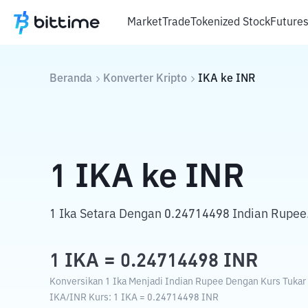
Market
Trade
Tokenized Stock
Future
Beranda
Konverter Kripto
IKA
ke
INR
1
IKA
ke
INR
1 Ika Setara Dengan 0.24714498 Indian Rupee
1
IKA
=
0.24714498
INR
Konversikan 1 Ika Menjadi Indian Rupee Dengan Kurs Tukar 
IKA
/
INR
Kurs
: 1
IKA
=
0.24714498
INR