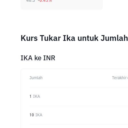
46.3
-0.43
%
Kurs Tukar Ika untuk Jumla
IKA
ke
INR
Jumlah
Terakhir 
1
IKA
10
IKA