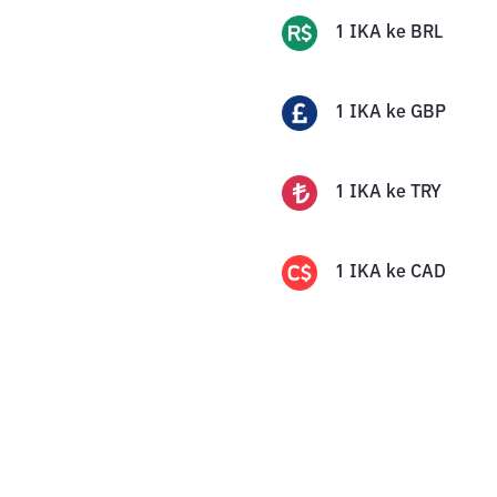
1
IKA
ke
BRL
1
IKA
ke
GBP
1
IKA
ke
TRY
1
IKA
ke
CAD