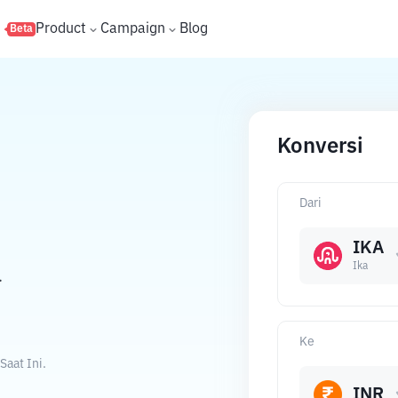
s
Product
Campaign
Blog
Beta
Konversi
Dari
IKA
Ika
.
Ke
Saat Ini.
INR