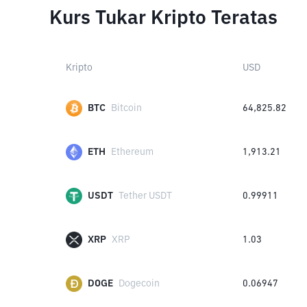
Kurs Tukar Kripto Teratas
Kripto
USD
BTC
Bitcoin
64,825.82
ETH
Ethereum
1,913.21
USDT
Tether USDT
0.99911
XRP
XRP
1.03
DOGE
Dogecoin
0.06947