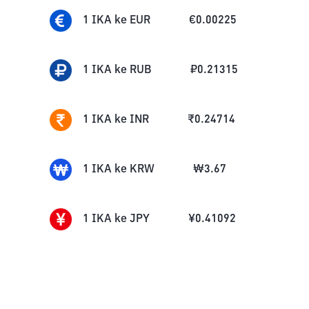
1
IKA
ke
EUR
€
0.00225
1
IKA
ke
RUB
₽
0.21315
1
IKA
ke
INR
₹
0.24714
1
IKA
ke
KRW
₩
3.67
1
IKA
ke
JPY
¥
0.41092