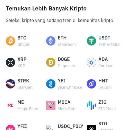
Temukan Lebih Banyak Kripto
Seleksi kripto yang sedang tren di komunitas kripto
BTC
ETH
USDT
Bitcoin
Ethereum
Tether USDT
XRP
DOGE
ADA
XRP
Dogecoin
Cardano
STRK
YFI
HNT
Starknet
yearn.finance
Helium
ME
MOCA
ZIG
Magic Eden
Moca Coin
ZIGChain
STG
YFII
USDC_POLY