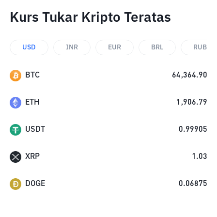
Kurs Tukar Kripto Teratas
USD
INR
EUR
BRL
RUB
BTC
64,364.90
ETH
1,906.79
USDT
0.99905
XRP
1.03
DOGE
0.06875