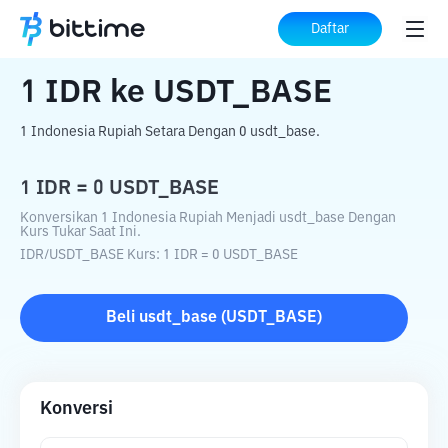
Beranda
Konverter Kripto
IDR
ke
USDT_BASE
Daftar
1
IDR
ke
USDT_BASE
1 Indonesia Rupiah Setara Dengan 0 usdt_base.
1
IDR
=
0
USDT_BASE
Konversikan 1 Indonesia Rupiah Menjadi usdt_base Dengan
Kurs Tukar Saat Ini.
IDR
/
USDT_BASE
Kurs
: 1
IDR
=
0
USDT_BASE
Beli
usdt_base
(
USDT_BASE
)
Konversi