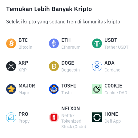
Temukan Lebih Banyak Kripto
Seleksi kripto yang sedang tren di komunitas kripto
BTC
ETH
USDT
Bitcoin
Ethereum
Tether USDT
XRP
DOGE
ADA
XRP
Dogecoin
Cardano
MAJOR
TOSHI
COOKIE
Major
Toshi
Cookie DAO
NFLXON
PRO
HOME
Netflix
Propy
Tokenized
Defi App
Stock (Ondo)