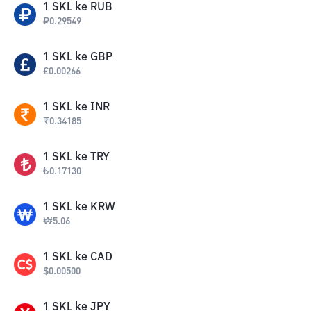
1
SKL
ke
RUB
₽
0.29549
1
SKL
ke
GBP
£
0.00266
1
SKL
ke
INR
₹
0.34185
1
SKL
ke
TRY
₺
0.17130
1
SKL
ke
KRW
₩
5.06
1
SKL
ke
CAD
$
0.00500
1
SKL
ke
JPY