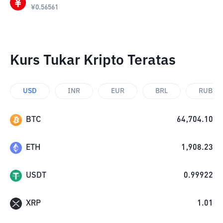
¥
0.56561
Kurs Tukar Kripto Teratas
USD
INR
EUR
BRL
RUB
BTC
64,704.10
ETH
1,908.23
USDT
0.99922
XRP
1.01