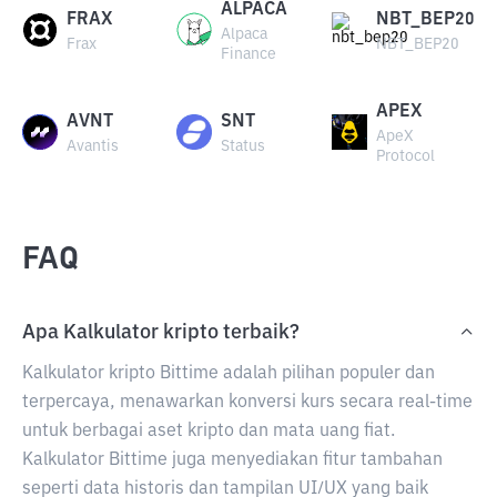
ALPACA
FRAX
NBT_BEP20
Alpaca
Frax
NBT_BEP20
Finance
APEX
AVNT
SNT
ApeX
Avantis
Status
Protocol
FAQ
Apa Kalkulator kripto terbaik?
Kalkulator kripto Bittime adalah pilihan populer dan
terpercaya, menawarkan konversi kurs secara real-time
untuk berbagai aset kripto dan mata uang fiat.
Kalkulator Bittime juga menyediakan fitur tambahan
seperti data historis dan tampilan UI/UX yang baik