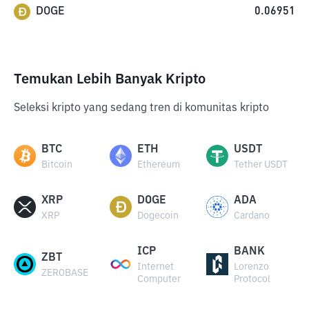
DOGE
0.06951
Temukan Lebih Banyak Kripto
Seleksi kripto yang sedang tren di komunitas kripto
BTC
ETH
USDT
Bitcoin
Ethereum
Tether USDT
XRP
DOGE
ADA
XRP
Dogecoin
Cardano
ICP
BANK
ZBT
Internet
Lorenzo
ZEROBASE
Computer
Protocol