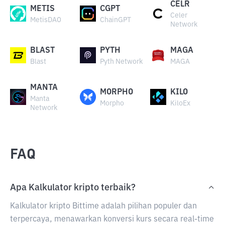
CELR
METIS
CGPT
Celer
MetisDAO
ChainGPT
Network
BLAST
PYTH
MAGA
Blast
Pyth Network
MAGA
MANTA
MORPHO
KILO
Manta
Morpho
KiloEx
Network
FAQ
Apa Kalkulator kripto terbaik?
Kalkulator kripto Bittime adalah pilihan populer dan
terpercaya, menawarkan konversi kurs secara real-time