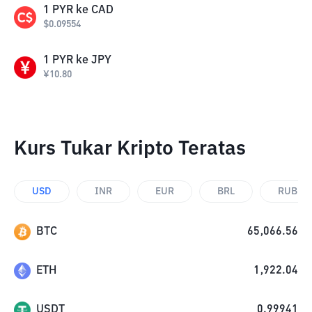
1
PYR
ke
CAD
$
0.09554
1
PYR
ke
JPY
¥
10.80
Kurs Tukar Kripto Teratas
USD
INR
EUR
BRL
RUB
BTC
65,066.56
ETH
1,922.04
USDT
0.99941