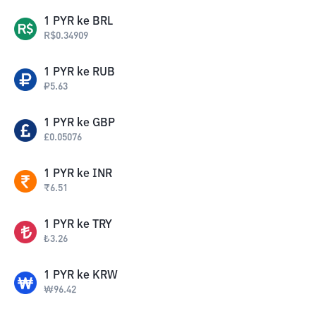
1
PYR
ke
BRL
R$
0.34909
1
PYR
ke
RUB
₽
5.63
1
PYR
ke
GBP
£
0.05076
1
PYR
ke
INR
₹
6.51
1
PYR
ke
TRY
₺
3.26
1
PYR
ke
KRW
₩
96.42