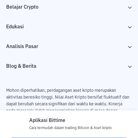
Belajar Crypto
Edukasi
Analisis Pasar
Blog & Berita
Mohon diperhatikan, perdagangan aset kripto merupakan
aktivitas beresiko tinggi. Nilai Aset Kripto bersifat fluktuatif dan
dapat berubah secara signifikan dari waktu ke waktu. Kinerja
pada masa lalu tidak mencerminkan kinerja di masa depan.
Terdapat risiko kehilangan sebagai dampak dari membeli dan
Aplikasi Bittime
menjual aset kripto dan sepenuhnya keputusan independen dari
Cara termudah dalam trading Bitcoin & Aset kripto
pengguna. PT Utama Aset Digital Indonesia (Bittime) tidak