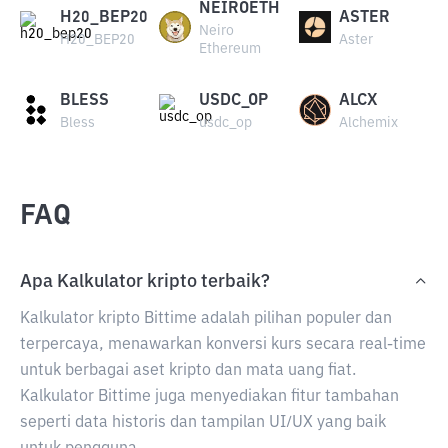
NEIROETH
H20_BEP20
ASTER
Neiro
H20_BEP20
Aster
Ethereum
BLESS
USDC_OP
ALCX
Bless
usdc_op
Alchemix
FAQ
Apa Kalkulator kripto terbaik?
Kalkulator kripto Bittime adalah pilihan populer dan
terpercaya, menawarkan konversi kurs secara real-time
untuk berbagai aset kripto dan mata uang fiat.
Kalkulator Bittime juga menyediakan fitur tambahan
seperti data historis dan tampilan UI/UX yang baik