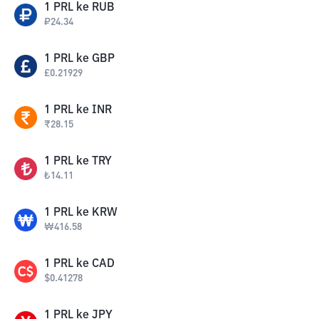
1
PRL
ke
RUB
₽
24.34
1
PRL
ke
GBP
£
0.21929
1
PRL
ke
INR
₹
28.15
1
PRL
ke
TRY
₺
14.11
1
PRL
ke
KRW
₩
416.58
1
PRL
ke
CAD
$
0.41278
1
PRL
ke
JPY