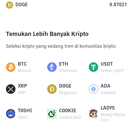
DOGE
0.07021
Temukan Lebih Banyak Kripto
Seleksi kripto yang sedang tren di komunitas kripto
BTC
ETH
USDT
Bitcoin
Ethereum
Tether USDT
XRP
DOGE
ADA
XRP
Dogecoin
Cardano
LADYS
TOSHI
COOKIE
Milady Meme
Toshi
Cookie DAO
Coin