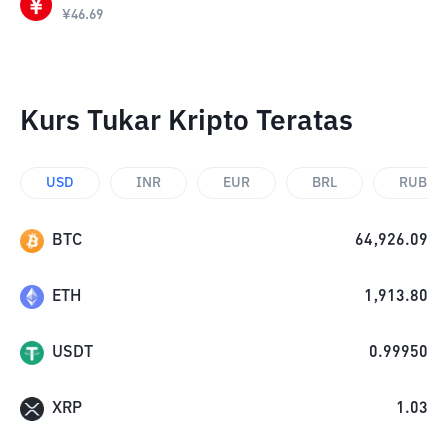
¥
46.69
Kurs Tukar Kripto Teratas
USD
INR
EUR
BRL
RUB
BTC
64,926.09
ETH
1,913.80
USDT
0.99950
XRP
1.03