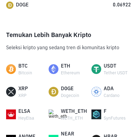
DOGE
0.06922
Temukan Lebih Banyak Kripto
Seleksi kripto yang sedang tren di komunitas kripto
BTC
ETH
USDT
Bitcoin
Ethereum
Tether USDT
XRP
DOGE
ADA
XRP
Dogecoin
Cardano
ELSA
WETH_ETH
F
HeyElsa
WETH_ETH
SynFutures
NEAR