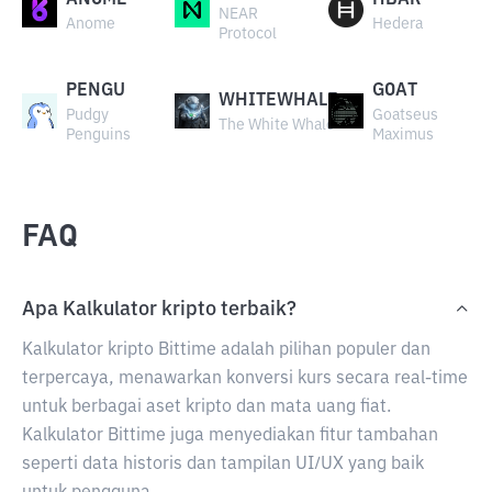
ANOME
HBAR
NEAR
Anome
Hedera
Protocol
PENGU
GOAT
WHITEWHALE
Pudgy
Goatseus
The White Whale
Penguins
Maximus
FAQ
Apa Kalkulator kripto terbaik?
Kalkulator kripto Bittime adalah pilihan populer dan
terpercaya, menawarkan konversi kurs secara real-time
untuk berbagai aset kripto dan mata uang fiat.
Kalkulator Bittime juga menyediakan fitur tambahan
seperti data historis dan tampilan UI/UX yang baik