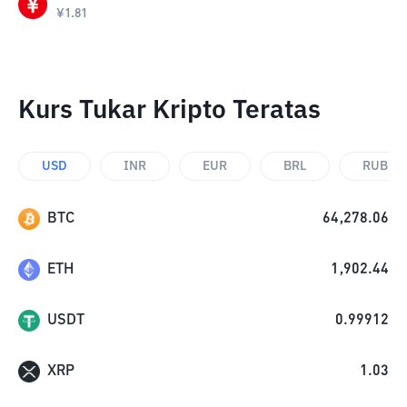
¥
1.81
Kurs Tukar Kripto Teratas
USD
INR
EUR
BRL
RUB
BTC
64,278.06
ETH
1,902.44
USDT
0.99912
XRP
1.03