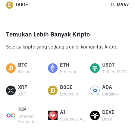
DOGE
0.06967
Temukan Lebih Banyak Kripto
Seleksi kripto yang sedang tren di komunitas kripto
BTC
ETH
USDT
Bitcoin
Ethereum
Tether USDT
XRP
DOGE
ADA
XRP
Dogecoin
Cardano
ICP
AI
DEXE
Internet
Sleepless AI
DeXe
Computer