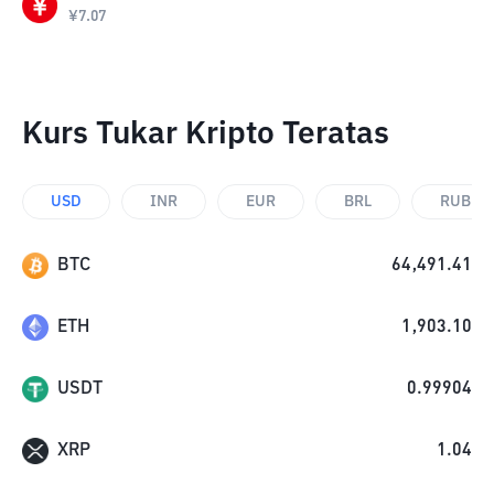
¥
7.07
Kurs Tukar Kripto Teratas
USD
INR
EUR
BRL
RUB
BTC
64,491.41
ETH
1,903.10
USDT
0.99904
XRP
1.04