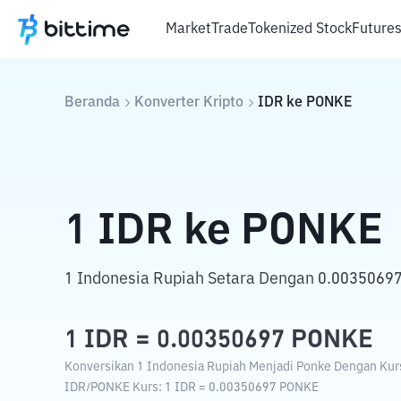
Market
Trade
Tokenized Stock
Future
Beranda
Konverter Kripto
IDR
ke
PONKE
1
IDR
ke
PONKE
1 Indonesia Rupiah Setara Dengan 0.00350697
1
IDR
=
0.00350697
PONKE
Konversikan 1 Indonesia Rupiah Menjadi Ponke Dengan Kurs 
IDR
/
PONKE
Kurs
: 1
IDR
=
0.00350697
PONKE