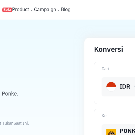
s
Product
Campaign
Blog
Beta
Konversi
Dari
IDR
 Ponke.
Ke
Tukar Saat Ini.
PON