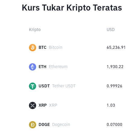
Kurs Tukar Kripto Teratas
Kripto
USD
BTC
Bitcoin
65,236.91
ETH
Ethereum
1,930.22
USDT
Tether USDT
0.99926
XRP
XRP
1.03
DOGE
Dogecoin
0.07000