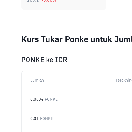
285.2
-0.86
%
Kurs Tukar Ponke untuk Jum
PONKE
ke
IDR
Jumlah
Terakhir 
0.0004
PONKE
0.01
PONKE