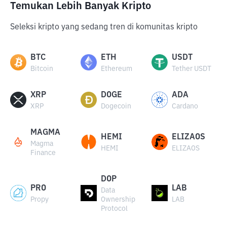
Temukan Lebih Banyak Kripto
Seleksi kripto yang sedang tren di komunitas kripto
BTC
ETH
USDT
Bitcoin
Ethereum
Tether USDT
XRP
DOGE
ADA
XRP
Dogecoin
Cardano
MAGMA
HEMI
ELIZAOS
Magma
HEMI
ELIZAOS
Finance
DOP
PRO
LAB
Data
Propy
Ownership
LAB
Protocol