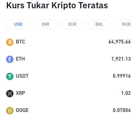
Kurs Tukar Kripto Teratas
USD
INR
EUR
BRL
RUB
BTC
64,975.66
ETH
1,921.13
USDT
0.99916
XRP
1.02
DOGE
0.07004