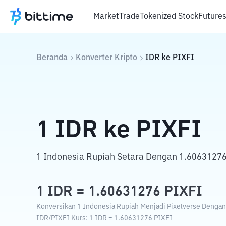
Market
Trade
Tokenized Stock
Future
Beranda
Konverter Kripto
IDR
ke
PIXFI
1
IDR
ke
PIXFI
1 Indonesia Rupiah Setara Dengan 1.60631276
1
IDR
=
1.60631276
PIXFI
Konversikan 1 Indonesia Rupiah Menjadi Pixelverse Dengan 
IDR
/
PIXFI
Kurs
: 1
IDR
=
1.60631276
PIXFI