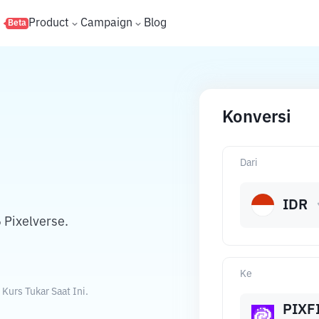
s
Product
Campaign
Blog
Beta
Konversi
Dari
IDR
 Pixelverse.
Ke
Kurs Tukar Saat Ini.
PIXF