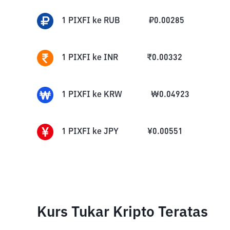
1
PIXFI
ke
RUB
₽
0.00285
1
PIXFI
ke
INR
₹
0.00332
1
PIXFI
ke
KRW
₩
0.04923
1
PIXFI
ke
JPY
¥
0.00551
Kurs Tukar Kripto Teratas