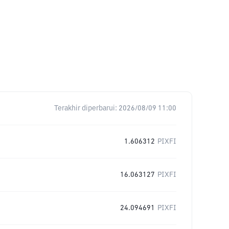
Terakhir diperbarui:
2026/08/09 11:00
1.606312
PIXFI
16.063127
PIXFI
24.094691
PIXFI