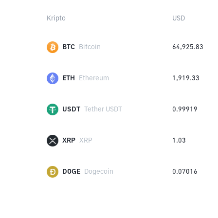
Kripto
USD
BTC
Bitcoin
64,925.83
ETH
Ethereum
1,919.33
USDT
Tether USDT
0.99919
XRP
XRP
1.03
DOGE
Dogecoin
0.07016