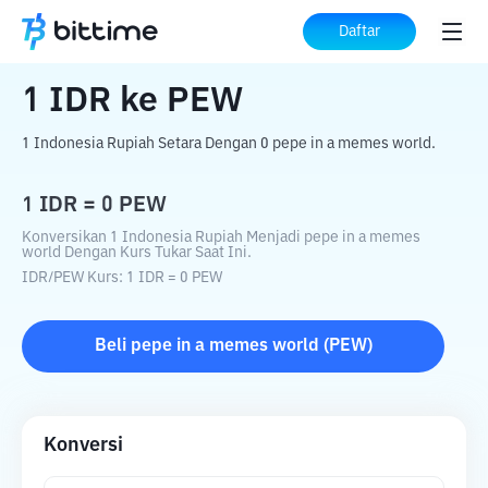
Beranda
Konverter Kripto
IDR
ke
PEW
Daftar
1
IDR
ke
PEW
1 Indonesia Rupiah Setara Dengan 0 pepe in a memes world.
1
IDR
=
0
PEW
Konversikan 1 Indonesia Rupiah Menjadi pepe in a memes
world Dengan Kurs Tukar Saat Ini.
IDR
/
PEW
Kurs
: 1
IDR
=
0
PEW
Beli
pepe in a memes world
(
PEW
)
Konversi