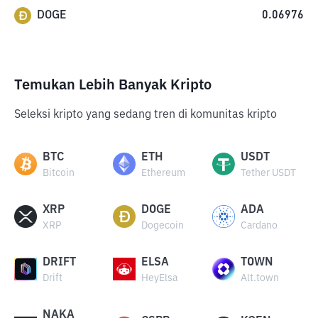
DOGE
0.06976
Temukan Lebih Banyak Kripto
Seleksi kripto yang sedang tren di komunitas kripto
BTC
ETH
USDT
Bitcoin
Ethereum
Tether USDT
XRP
DOGE
ADA
XRP
Dogecoin
Cardano
DRIFT
ELSA
TOWN
Drift
HeyElsa
Alt.town
NAKA