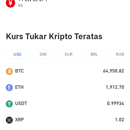
1
PEW
ke
JPY
¥
0
Kurs Tukar Kripto Teratas
USD
INR
EUR
BRL
RUB
BTC
64,950.82
ETH
1,912.70
USDT
0.99934
XRP
1.02