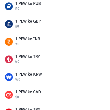
1
PEW
ke
RUB
₽
0
1
PEW
ke
GBP
£
0
1
PEW
ke
INR
₹
0
1
PEW
ke
TRY
₺
0
1
PEW
ke
KRW
₩
0
1
PEW
ke
CAD
$
0