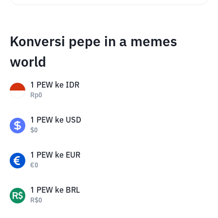
Konversi pepe in a memes
world
1
PEW
ke
IDR
Rp
0
1
PEW
ke
USD
$
0
1
PEW
ke
EUR
€
0
1
PEW
ke
BRL
R$
0