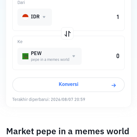
Dari
IDR
Ke
PEW
pepe in a memes world
Konversi
Terakhir diperbarui:
2026/08/07 20:59
Market pepe in a memes world