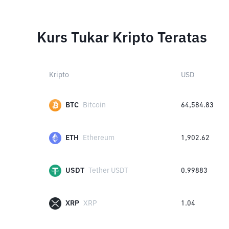
Kurs Tukar Kripto Teratas
Kripto
USD
BTC
Bitcoin
64,584.83
ETH
Ethereum
1,902.62
USDT
Tether USDT
0.99883
XRP
XRP
1.04