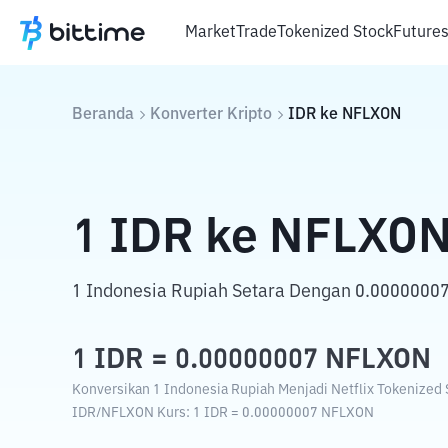
Market
Trade
Tokenized Stock
Future
Beranda
Konverter Kripto
IDR
ke
NFLXON
1
IDR
ke
NFLXO
1 Indonesia Rupiah Setara Dengan 0.00000007 
1
IDR
=
0.00000007
NFLXON
Konversikan 1 Indonesia Rupiah Menjadi Netflix Tokenized 
IDR
/
NFLXON
Kurs
: 1
IDR
=
0.00000007
NFLXON