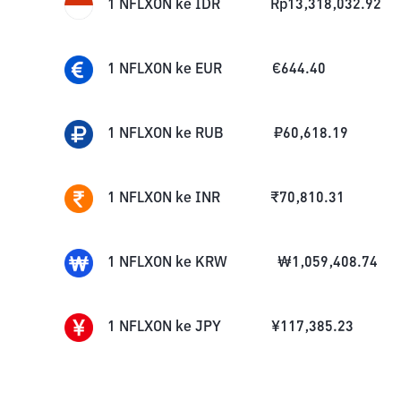
1
NFLXON
ke
IDR
Rp
13,318,032.92
1
NFLXON
ke
EUR
€
644.40
1
NFLXON
ke
RUB
₽
60,618.19
1
NFLXON
ke
INR
₹
70,810.31
1
NFLXON
ke
KRW
₩
1,059,408.74
1
NFLXON
ke
JPY
¥
117,385.23