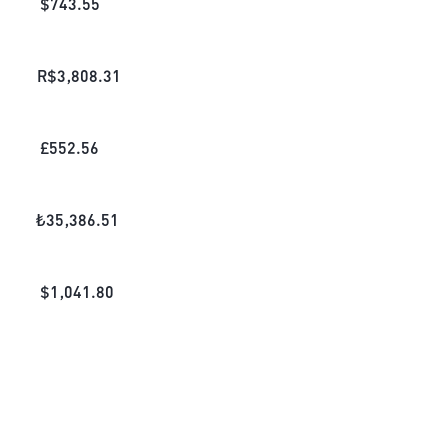
$
743.55
R$
3,808.31
£
552.56
₺
35,386.51
$
1,041.80